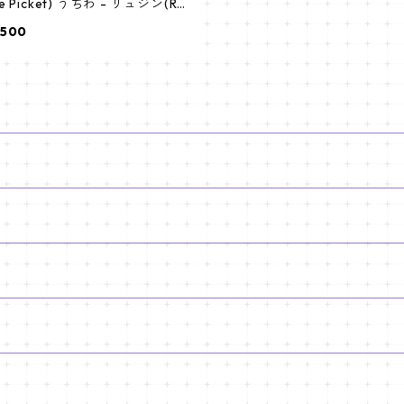
e Picket) うちわ - リュジン(RY
JIN-01)
500