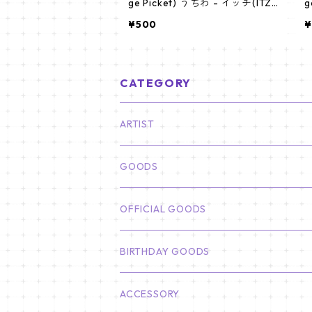
ge Picket) うちわ - イッチ(ITZY
g
-01)
U
¥500
¥
CATEGORY
ARTIST
俳優
GOODS
CHA EUN WOO
BTS
カレンダー
OFFICIAL GOODS
HYUNBIN
JIN
壁掛けカレンダー
SEVENTEEN
フォトカードセット(60枚入り)
LIGHT STICK
BIRTHDAY GOODS
KIM SOO HYUN
J-HOPE
ミニ壁掛けカレンダー
S.COUPS
Light Stick Pouch
Stray Kids
韓国語単語カード
BT21
01/01 WINTER
ACCESSORY