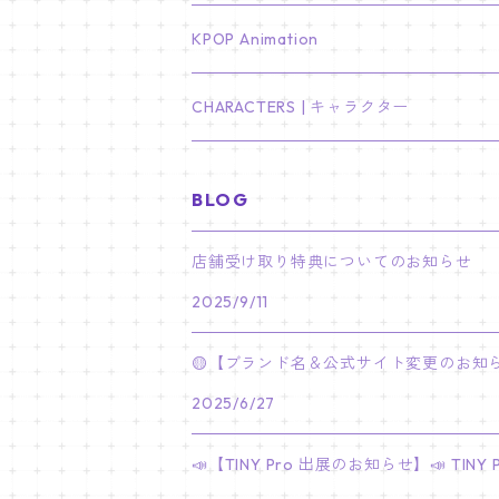
LEE JONG SUK
RM
卓上カレンダー
ジョンハン
バンチャン
TXT
プレミアム写真集
Stray Kids
01/16 SEUNGKWAN
PIERCE
KPOP Animation
LEE JOON GI
SUGA
ミニ卓上カレンダー
ジョシュア
リノ
ヨンジュン
MANIAC ENCORE
ENHYPEN
ステッカー&粘着メモ紙セット
SKZOO
02/01 DOYOUNG
EARRING
KPop Demon Hunters
CHARACTERS | キャラクター
NAM JOO HYUK
JIMIN
ジュン
チャンビン
スビン
PILOT : FOR ★★★★★
HEESEUNG
"SKZ TOY WORLD"
ASTRO
パノラマポスター
NewJeans
02/01 JIHYO
NECKLACE
ハローキティ｜Hello kitty
BLOG
PARK BO GUM
V
ホシ
スンミン
ボムギュ
5-STAR Seoul Special
JAY
SKZ'S MAGIC SCHOOL
MJ
NewJeans
キャンバスフレーム
LE SSERAFIM
02/03 REI
BRACELET
マイメロディ My Melody
店舗受け取り特典についてのお知らせ
PARK SEO JUN
JUNGKOOK
ウォヌ
ハン
テヒョン
"SKZ TOY WORLD"
JAKE
2025/9/11
JINJIN
ミンジ
A2 Size (42 × 59.4 cm)
FLAME RISES
LE SSERAFIM
人生4カットフォト
IVE
02/05 TAEHYUN
RING
JI CHANG WOOK
ウジ
ヒョンジン
ヒュニンカイ
SKZ'S MAGIC SCHOOL
SUNGHOON
🟡【ブランド名＆公式サイト変更のお知ら
CHA EUN WOO
ハニ
A3 Size (29.7×42 cm)
FEARLESS
SAKURA
aespa
メガネ拭き
SEVENTEEN
02/08 I.N
GONG YOO
2025/6/27
ドギョム
フィリックス
dominATE SEOUL
SUNOO
ROCKY
ダニエル
A4 Size (21 ×29.7 cm)
FEARNADA 2023 S/S
YUNJIN
KARINA
IN THE SOOP 2
IVE
ホログラムシール
TXT
02/09 JUNGWON
📣【TINY Pro 出展のお知らせ】📣 T
PARK HYUNG SIK
ディエイト
アイエン
SKZ 5'CLOCK
JUNGWON
MOONBIN
ヘリン
A5 Size (14.8 x 21 cm)
FEARNADA 2024 S/S