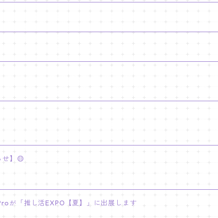
せ】🟡
INY Proが「推し活EXPO【夏】」に出展します