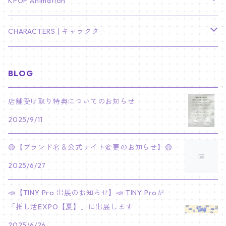
TXT
プレミアム写真集
Stray Kids
01/16 SEUNGKWAN
PIERCE
KPOP Animation
LEE JOON GI
SUGA
ミニ卓上カレンダー
ジョシュア
リノ
ヨンジュン
MANIAC ENCORE
ENHYPEN
ステッカー&粘着メモ紙セット
SKZOO
02/01 DOYOUNG
EARRING
KPop Demon Hunters
CHARACTERS | キャラクター
NAM JOO HYUK
JIMIN
ジュン
チャンビン
スビン
PILOT : FOR ★★★★★
HEESEUNG
"SKZ TOY WORLD"
ASTRO
パノラマポスター
NewJeans
02/01 JIHYO
NECKLACE
ハローキティ｜Hello kitty
BLOG
PARK BO GUM
V
ホシ
スンミン
ボムギュ
5-STAR Seoul Special
JAY
SKZ'S MAGIC SCHOOL
MJ
NewJeans
キャンバスフレーム
LE SSERAFIM
02/03 REI
BRACELET
マイメロディ My Melody
店舗受け取り特典についてのお知らせ
PARK SEO JUN
JUNGKOOK
ウォヌ
ハン
テヒョン
"SKZ TOY WORLD"
JAKE
2025/9/11
JINJIN
ミンジ
A2 Size (42 × 59.4 cm)
FLAME RISES
LE SSERAFIM
人生4カットフォト
IVE
02/05 TAEHYUN
RING
JI CHANG WOOK
ウジ
ヒョンジン
ヒュニンカイ
SKZ'S MAGIC SCHOOL
SUNGHOON
🟡【ブランド名＆公式サイト変更のお知らせ】🟡
CHA EUN WOO
ハニ
A3 Size (29.7×42 cm)
FEARLESS
SAKURA
aespa
メガネ拭き
SEVENTEEN
02/08 I.N
GONG YOO
2025/6/27
ドギョム
フィリックス
dominATE SEOUL
SUNOO
ROCKY
ダニエル
A4 Size (21 ×29.7 cm)
FEARNADA 2023 S/S
YUNJIN
KARINA
IN THE SOOP 2
IVE
ホログラムシール
TXT
02/09 JUNGWON
📣【TINY Pro 出展のお知らせ】📣 TINY Proが
PARK HYUNG SIK
ディエイト
アイエン
SKZ 5'CLOCK
JUNGWON
MOONBIN
「推し活EXPO【夏】」に出展します
ヘリン
A5 Size (14.8 x 21 cm)
FEARNADA 2024 S/S
CHAEWON
WINTER
2023 CARAT LAND
GAEUL
Bake Shop
TWICE
ティブティブシール
aespa
02/11 DINO
LEE MIN HO
2025/6/26