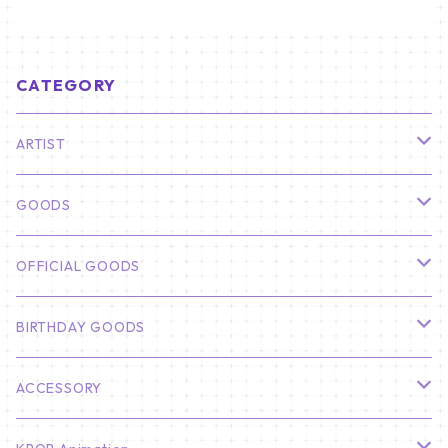
CATEGORY
ARTIST
俳優
GOODS
CHA EUN WOO
BTS
カレンダー
OFFICIAL GOODS
HYUNBIN
JIN
壁掛けカレンダー
SEVENTEEN
フォトカードセット(60枚入り)
LIGHT STICK
BIRTHDAY GOODS
KIM SOO HYUN
J-HOPE
ミニ壁掛けカレンダー
S.COUPS
Light Stick Pouch
Stray Kids
韓国語単語カード
BT21
01/01 WINTER
ACCESSORY
LEE JONG SUK
RM
卓上カレンダー
ジョンハン
バンチャン