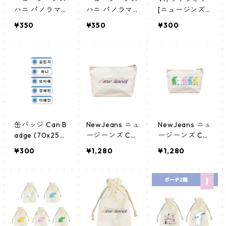
ハニ パノラマ
ハニ パノラマ
[ニュージンズ
ポスター (Newj
ポスター (Newj
ハニ-01] 4CU
¥350
¥350
¥300
eans Hanni Po
eans Hanni Po
T PHOTO HANN
ster) 700*330
ster) 700*330
I 01
mm 【hanni-0
mm 【hanni-0
2】
1】
缶バッジ Can B
NewJeans ニュ
NewJeans ニュ
adge (70x25m
ージーンズ Can
ージーンズ Can
m) 【NEWJEAN
vas Pouch キャ
vas Pouch キャ
¥300
¥1,280
¥1,280
S - ニュージー
ンバス ポーチ_
ンバス ポーチ_
ンズ】
cpws_newjean
cpws_newjean
s_01
s_02