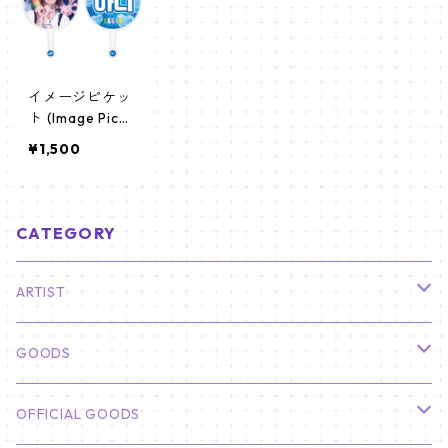
イメージピケッ
ト (Image Pick
et) うちわ - ニ
¥1,500
ュージーンズ
(Hanni-01)
CATEGORY
ARTIST
俳優
GOODS
CHA EUN WOO
BTS
カレンダー
OFFICIAL GOODS