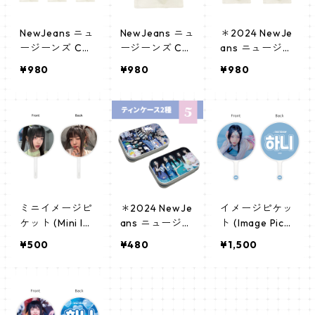
NewJeans ニュ
NewJeans ニュ
＊2024 NewJe
ージーンズ Can
ージーンズ Can
ans ニュージー
vas Pouch キャ
vas Pouch キャ
ンズ センイル
¥980
¥980
¥980
ンバス ポーチ_
ンバス ポーチ_
グッズ＊ ポー
apm_newjeans
apm_newjeans
チ [K☆PARK / K
_02
_01
-STAR PLUS 限
定]
ミニイメージピ
＊2024 NewJe
イメージピケッ
ケット (Mini Im
ans ニュージー
ト (Image Pick
age Picket) う
ンズ センイル
et) うちわ - ニ
¥500
¥480
¥1,500
ちわ - NewJea
グッズ ＊ ティ
ュージーンズ
ns ハニ (HANNI
ンケース [K☆P
(Hanni-02)
01)
ARK / K-STAR
PLUS 限定]