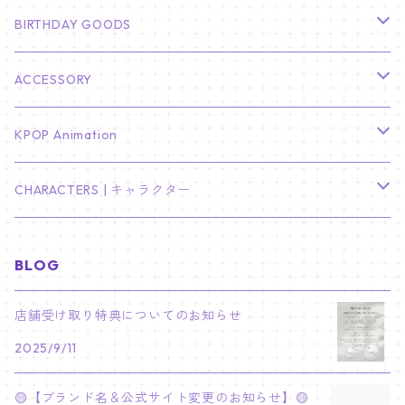
HYUNBIN
JIN
壁掛けカレンダー
SEVENTEEN
フォトカードセット(60枚入り)
LIGHT STICK
BIRTHDAY GOODS
KIM SOO HYUN
J-HOPE
ミニ壁掛けカレンダー
S.COUPS
Light Stick Pouch
Stray Kids
韓国語単語カード
BT21
01/01 WINTER
ACCESSORY
LEE JONG SUK
RM
卓上カレンダー
ジョンハン
バンチャン
TXT
プレミアム写真集
Stray Kids
01/16 SEUNGKWAN
PIERCE
KPOP Animation
LEE JOON GI
SUGA
ミニ卓上カレンダー
ジョシュア
リノ
ヨンジュン
MANIAC ENCORE
ENHYPEN
ステッカー&粘着メモ紙セット
SKZOO
02/01 DOYOUNG
EARRING
KPop Demon Hunters
CHARACTERS | キャラクター
NAM JOO HYUK
JIMIN
ジュン
チャンビン
スビン
PILOT : FOR ★★★★★
HEESEUNG
"SKZ TOY WORLD"
ASTRO
パノラマポスター
NewJeans
02/01 JIHYO
NECKLACE
ハローキティ｜Hello kitty
BLOG
PARK BO GUM
V
ホシ
スンミン
ボムギュ
5-STAR Seoul Special
JAY
SKZ'S MAGIC SCHOOL
MJ
NewJeans
キャンバスフレーム
LE SSERAFIM
02/03 REI
BRACELET
マイメロディ My Melody
店舗受け取り特典についてのお知らせ
PARK SEO JUN
JUNGKOOK
ウォヌ
ハン
テヒョン
"SKZ TOY WORLD"
JAKE
2025/9/11
JINJIN
ミンジ
A2 Size (42 × 59.4 cm)
FLAME RISES
LE SSERAFIM
人生4カットフォト
IVE
02/05 TAEHYUN
RING
JI CHANG WOOK
ウジ
ヒョンジン
ヒュニンカイ
SKZ'S MAGIC SCHOOL
SUNGHOON
🟡【ブランド名＆公式サイト変更のお知らせ】🟡
CHA EUN WOO
ハニ
A3 Size (29.7×42 cm)
FEARLESS