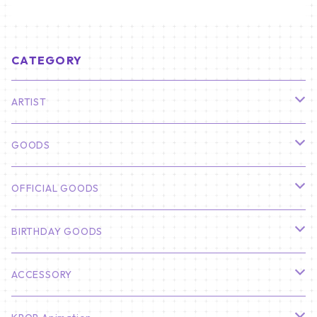
CATEGORY
ARTIST
俳優
GOODS
CHA EUN WOO
BTS
カレンダー
OFFICIAL GOODS
HYUNBIN
JIN
壁掛けカレンダー
SEVENTEEN
フォトカードセット(60枚入り)
LIGHT STICK
BIRTHDAY GOODS
KIM SOO HYUN
J-HOPE
ミニ壁掛けカレンダー
S.COUPS
Light Stick Pouch
Stray Kids
韓国語単語カード
BT21
01/01 WINTER
ACCESSORY
LEE JONG SUK
RM
卓上カレンダー
ジョンハン
バンチャン