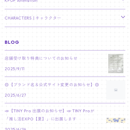
TXT
プレミアム写真集
Stray Kids
01/16 SEUNGKWAN
PIERCE
KPOP Animation
LEE JOON GI
SUGA
ミニ卓上カレンダー
ジョシュア
リノ
ヨンジュン
MANIAC ENCORE
ENHYPEN
ステッカー&粘着メモ紙セット
SKZOO
02/01 DOYOUNG
EARRING
KPop Demon Hunters
CHARACTERS | キャラクター
NAM JOO HYUK
JIMIN
ジュン
チャンビン
スビン
PILOT : FOR ★★★★★
HEESEUNG
"SKZ TOY WORLD"
ASTRO
パノラマポスター
NewJeans
02/01 JIHYO
NECKLACE
ハローキティ｜Hello kitty
BLOG
PARK BO GUM
V
ホシ
スンミン
ボムギュ
5-STAR Seoul Special
JAY
SKZ'S MAGIC SCHOOL
MJ
NewJeans
キャンバスフレーム
LE SSERAFIM
02/03 REI
BRACELET
マイメロディ My Melody
店舗受け取り特典についてのお知らせ
PARK SEO JUN
JUNGKOOK
ウォヌ
ハン
テヒョン
"SKZ TOY WORLD"
JAKE
2025/9/11
JINJIN
ミンジ
A2 Size (42 × 59.4 cm)
FLAME RISES
LE SSERAFIM
人生4カットフォト
IVE
02/05 TAEHYUN
RING
JI CHANG WOOK
ウジ
ヒョンジン
ヒュニンカイ
SKZ'S MAGIC SCHOOL
SUNGHOON
🟡【ブランド名＆公式サイト変更のお知らせ】🟡
CHA EUN WOO
ハニ
A3 Size (29.7×42 cm)
FEARLESS
SAKURA
aespa
メガネ拭き
SEVENTEEN
02/08 I.N
GONG YOO
2025/6/27
ドギョム
フィリックス
dominATE SEOUL
SUNOO
ROCKY
ダニエル
A4 Size (21 ×29.7 cm)
FEARNADA 2023 S/S
YUNJIN
KARINA
IN THE SOOP 2
IVE
ホログラムシール
TXT
02/09 JUNGWON
📣【TINY Pro 出展のお知らせ】📣 TINY Proが
PARK HYUNG SIK
ディエイト
アイエン
SKZ 5'CLOCK
JUNGWON
MOONBIN
「推し活EXPO【夏】」に出展します
ヘリン
A5 Size (14.8 x 21 cm)
FEARNADA 2024 S/S
CHAEWON
WINTER
2023 CARAT LAND
GAEUL
Bake Shop
TWICE
ティブティブシール
aespa
02/11 DINO
LEE MIN HO
2025/6/26