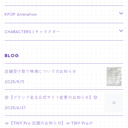
LEE JONG SUK
RM
卓上カレンダー
ジョンハン
バンチャン
TXT
プレミアム写真集
Stray Kids
01/16 SEUNGKWAN
PIERCE
KPOP Animation
LEE JOON GI
SUGA
ミニ卓上カレンダー
ジョシュア
リノ
ヨンジュン
MANIAC ENCORE
ENHYPEN
ステッカー&粘着メモ紙セット
SKZOO
02/01 DOYOUNG
EARRING
KPop Demon Hunters
CHARACTERS | キャラクター
NAM JOO HYUK
JIMIN
ジュン
チャンビン
スビン
PILOT : FOR ★★★★★
HEESEUNG
"SKZ TOY WORLD"
ASTRO
パノラマポスター
NewJeans
02/01 JIHYO
NECKLACE
ハローキティ｜Hello kitty
BLOG
PARK BO GUM
V
ホシ
スンミン
ボムギュ
5-STAR Seoul Special
JAY
SKZ'S MAGIC SCHOOL
MJ
NewJeans
キャンバスフレーム
LE SSERAFIM
02/03 REI
BRACELET
マイメロディ My Melody
店舗受け取り特典についてのお知らせ
PARK SEO JUN
JUNGKOOK
ウォヌ
ハン
テヒョン
"SKZ TOY WORLD"
JAKE
2025/9/11
JINJIN
ミンジ
A2 Size (42 × 59.4 cm)
FLAME RISES
LE SSERAFIM
人生4カットフォト
IVE
02/05 TAEHYUN
RING
JI CHANG WOOK
ウジ
ヒョンジン
ヒュニンカイ
SKZ'S MAGIC SCHOOL
SUNGHOON
🟡【ブランド名＆公式サイト変更のお知らせ】🟡
CHA EUN WOO
ハニ
A3 Size (29.7×42 cm)
FEARLESS
SAKURA
aespa
メガネ拭き
SEVENTEEN
02/08 I.N
GONG YOO
2025/6/27
ドギョム
フィリックス
dominATE SEOUL
SUNOO
ROCKY
ダニエル
A4 Size (21 ×29.7 cm)
FEARNADA 2023 S/S
YUNJIN
KARINA
IN THE SOOP 2
IVE
ホログラムシール
TXT
02/09 JUNGWON
📣【TINY Pro 出展のお知らせ】📣 TINY Proが
PARK HYUNG SIK
ディエイト
アイエン