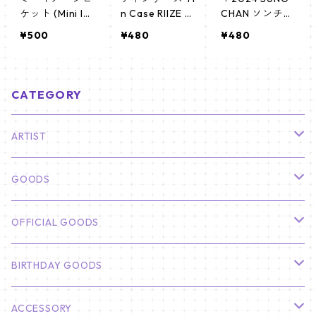
ケット (Mini Im
n Case RIIZE S
CHAN ソンチャ
age Picket) う
UNGCHAN (SU
ン センイルグ
¥500
¥480
¥480
ちわ - RIIZE ラ
NGCHAN 03)
ッズ＊ ティン
イズ (RIIZE 02)
ケース [K☆PAR
K / K-STAR PLU
S 限定]
CATEGORY
ARTIST
俳優
GOODS
CHA EUN WOO
BTS
カレンダー
OFFICIAL GOODS
HYUNBIN
JIN
壁掛けカレンダー
SEVENTEEN
フォトカードセット(60枚入り)
LIGHT STICK
BIRTHDAY GOODS
KIM SOO HYUN
J-HOPE
ミニ壁掛けカレンダー
S.COUPS
Light Stick Pouch
Stray Kids
韓国語単語カード
BT21
01/01 WINTER
ACCESSORY