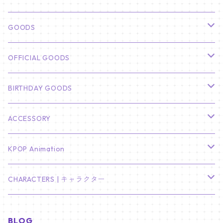
俳優
GOODS
CHA EUN WOO
BTS
カレンダー
OFFICIAL GOODS
HYUNBIN
JIN
壁掛けカレンダー
SEVENTEEN
フォトカードセット(60枚入り)
LIGHT STICK
BIRTHDAY GOODS
KIM SOO HYUN
J-HOPE
ミニ壁掛けカレンダー
S.COUPS
Light Stick Pouch
Stray Kids
韓国語単語カード
BT21
01/01 WINTER
ACCESSORY
LEE JONG SUK
RM
卓上カレンダー
ジョンハン
バンチャン
TXT
プレミアム写真集
Stray Kids
01/16 SEUNGKWAN
PIERCE
KPOP Animation
LEE JOON GI
SUGA
ミニ卓上カレンダー
ジョシュア
リノ
ヨンジュン
MANIAC ENCORE
ENHYPEN
ステッカー&粘着メモ紙セット
SKZOO
02/01 DOYOUNG
EARRING
KPop Demon Hunters
CHARACTERS | キャラクター
NAM JOO HYUK
JIMIN
ジュン
チャンビン
スビン
PILOT : FOR ★★★★★
HEESEUNG
"SKZ TOY WORLD"
ASTRO
パノラマポスター
NewJeans
02/01 JIHYO
NECKLACE
ハローキティ｜Hello kitty
BLOG