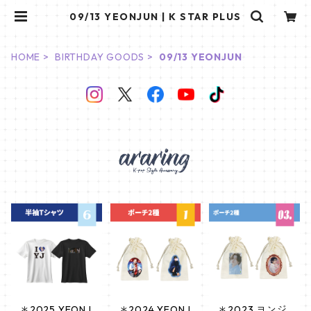
09/13 YEONJUN | K STAR PLUS
HOME
BIRTHDAY GOODS
09/13 YEONJUN
＊2025 YEONJ
＊2024 YEONJ
＊2023 ヨンジ