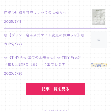
PARK BO GUM
V
ホシ
スンミン
ボムギュ
5-STAR Seoul Special
JAY
SKZ'S MAGIC SCHOOL
MJ
NewJeans
キャンバスフレーム
LE SSERAFIM
02/03 REI
BRACELET
マイメロディ My Melody
店舗受け取り特典についてのお知らせ
PARK SEO JUN
JUNGKOOK
ウォヌ
ハン
テヒョン
"SKZ TOY WORLD"
JAKE
2025/9/11
JINJIN
ミンジ
A2 Size (42 × 59.4 cm)
FLAME RISES
LE SSERAFIM
人生4カットフォト
IVE
02/05 TAEHYUN
RING
JI CHANG WOOK
ウジ
ヒョンジン
ヒュニンカイ
SKZ'S MAGIC SCHOOL
SUNGHOON
🟡【ブランド名＆公式サイト変更のお知らせ】🟡
CHA EUN WOO
ハニ
A3 Size (29.7×42 cm)
FEARLESS
SAKURA
aespa
メガネ拭き
SEVENTEEN
02/08 I.N
GONG YOO
2025/6/27
ドギョム
フィリックス
dominATE SEOUL
SUNOO
ROCKY
ダニエル
A4 Size (21 ×29.7 cm)
FEARNADA 2023 S/S
YUNJIN
KARINA
IN THE SOOP 2
IVE
ホログラムシール
TXT
02/09 JUNGWON
📣【TINY Pro 出展のお知らせ】📣 TINY Proが
PARK HYUNG SIK
ディエイト
アイエン
SKZ 5'CLOCK
JUNGWON
MOONBIN
「推し活EXPO【夏】」に出展します
ヘリン
A5 Size (14.8 x 21 cm)
FEARNADA 2024 S/S
CHAEWON
WINTER
2023 CARAT LAND
GAEUL
Bake Shop
TWICE
ティブティブシール
aespa
02/11 DINO
LEE MIN HO
2025/6/26
ミンギュ
NIKI
SANHA
ヘイン
KAZUHA
GISELLE
LOVE
YUJIN
TEMPTATION
モモ
Come to MY illusion
BLACKPINK
ポーチ
BLACKPINK
02/14 JAEHYUN
JUNG HAE IN
スングァン
記事一覧を見る
EUNCHAE
NINGNING
CAFE in SEOUL
REI
DECO KIT
ナヨン
JISOO
化粧ポーチ
MY SWEET HOME
NCT127
バッジ Badge
ENHYPEN
02/18 J-HOPE
SEO IN GUK
バーノン
FOLLOW
WONYOUNG
ACT : SWEET MIRAGE