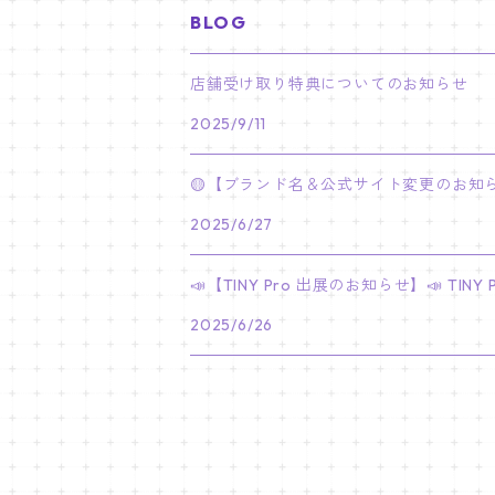
BLOG
PARK BO GUM
V
ホシ
スンミン
ボムギュ
5-STAR Seoul Special
JAY
SKZ'S MAGIC SCHOOL
MJ
NewJeans
キャンバスフレーム
LE SSERAFIM
02/03 REI
BRACELET
マイメロディ My Melody
店舗受け取り特典についてのお知らせ
PARK SEO JUN
JUNGKOOK
ウォヌ
ハン
テヒョン
"SKZ TOY WORLD"
JAKE
2025/9/11
JINJIN
ミンジ
A2 Size (42 × 59.4 cm)
FLAME RISES
LE SSERAFIM
人生4カットフォト
IVE
02/05 TAEHYUN
RING
JI CHANG WOOK
ウジ
ヒョンジン
ヒュニンカイ
SKZ'S MAGIC SCHOOL
SUNGHOON
🟡【ブランド名＆公式サイト変更のお知ら
CHA EUN WOO
ハニ
A3 Size (29.7×42 cm)
FEARLESS
SAKURA
aespa
メガネ拭き
SEVENTEEN
02/08 I.N
GONG YOO
2025/6/27
ドギョム
フィリックス
dominATE SEOUL
SUNOO
ROCKY
ダニエル
A4 Size (21 ×29.7 cm)
FEARNADA 2023 S/S
YUNJIN
KARINA
IN THE SOOP 2
IVE
ホログラムシール
TXT
02/09 JUNGWON
📣【TINY Pro 出展のお知らせ】📣 T
PARK HYUNG SIK
ディエイト
アイエン
SKZ 5'CLOCK
JUNGWON
MOONBIN
ヘリン
A5 Size (14.8 x 21 cm)
FEARNADA 2024 S/S
CHAEWON
2025/6/26
WINTER
2023 CARAT LAND
GAEUL
Bake Shop
TWICE
ティブティブシール
aespa
02/11 DINO
LEE MIN HO
ミンギュ
NIKI
SANHA
ヘイン
KAZUHA
GISELLE
LOVE
YUJIN
TEMPTATION
モモ
Come to MY illusion
BLACKPINK
ポーチ
BLACKPINK
02/14 JAEHYUN
JUNG HAE IN
スングァン
EUNCHAE
NINGNING
CAFE in SEOUL
REI
DECO KIT
ナヨン
JISOO
化粧ポーチ
MY SWEET HOME
NCT127
バッジ Badge
ENHYPEN
02/18 J-HOPE
SEO IN GUK
バーノン