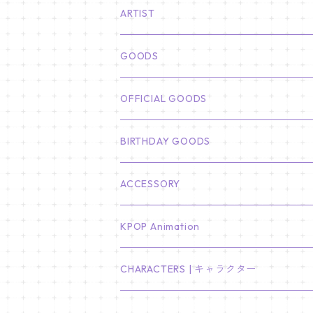
ARTIST
俳優
GOODS
CHA EUN WOO
BTS
カレンダー
OFFICIAL GOODS
HYUNBIN
JIN
壁掛けカレンダー
SEVENTEEN
フォトカードセット(60枚入り)
LIGHT STICK
BIRTHDAY GOODS
KIM SOO HYUN
J-HOPE
ミニ壁掛けカレンダー
S.COUPS
Light Stick Pouch
Stray Kids
韓国語単語カード
BT21
01/01 WINTER
ACCESSORY
LEE JONG SUK
RM
卓上カレンダー
ジョンハン
バンチャン
TXT
プレミアム写真集
Stray Kids
01/16 SEUNGKWAN
PIERCE
KPOP Animation
LEE JOON GI
SUGA
ミニ卓上カレンダー
ジョシュア
リノ
ヨンジュン
MANIAC ENCORE
ENHYPEN
ステッカー&粘着メモ紙セット
SKZOO
02/01 DOYOUNG
EARRING
KPop Demon Hunters
CHARACTERS | キャラクター
NAM JOO HYUK
JIMIN
ジュン
チャンビン
スビン
PILOT : FOR ★★★★★
HEESEUNG
"SKZ TOY WORLD"
ASTRO
パノラマポスター
NewJeans
02/01 JIHYO
NECKLACE
ハローキティ｜Hello kitty