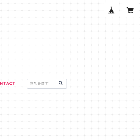
NTACT