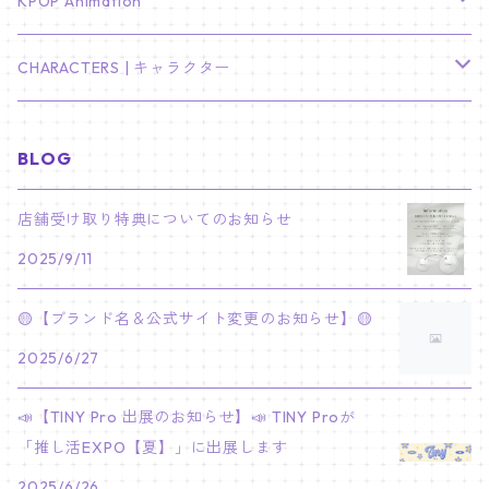
TXT
プレミアム写真集
Stray Kids
01/16 SEUNGKWAN
PIERCE
KPOP Animation
LEE JOON GI
SUGA
ミニ卓上カレンダー
ジョシュア
リノ
ヨンジュン
MANIAC ENCORE
ENHYPEN
ステッカー&粘着メモ紙セット
SKZOO
02/01 DOYOUNG
EARRING
KPop Demon Hunters
CHARACTERS | キャラクター
NAM JOO HYUK
JIMIN
ジュン
チャンビン
スビン
PILOT : FOR ★★★★★
HEESEUNG
"SKZ TOY WORLD"
ASTRO
パノラマポスター
NewJeans
02/01 JIHYO
NECKLACE
ハローキティ｜Hello kitty
BLOG
PARK BO GUM
V
ホシ
スンミン
ボムギュ
5-STAR Seoul Special
JAY
SKZ'S MAGIC SCHOOL
MJ
NewJeans
キャンバスフレーム
LE SSERAFIM
02/03 REI
BRACELET
マイメロディ My Melody
店舗受け取り特典についてのお知らせ
PARK SEO JUN
JUNGKOOK
ウォヌ
ハン
テヒョン
"SKZ TOY WORLD"
JAKE
2025/9/11
JINJIN
ミンジ
A2 Size (42 × 59.4 cm)
FLAME RISES
LE SSERAFIM
人生4カットフォト
IVE
02/05 TAEHYUN
RING
JI CHANG WOOK
ウジ
ヒョンジン
ヒュニンカイ
SKZ'S MAGIC SCHOOL
SUNGHOON
🟡【ブランド名＆公式サイト変更のお知らせ】🟡
CHA EUN WOO
ハニ
A3 Size (29.7×42 cm)
FEARLESS
SAKURA
aespa
メガネ拭き
SEVENTEEN
02/08 I.N
GONG YOO
2025/6/27
ドギョム
フィリックス
dominATE SEOUL
SUNOO
ROCKY
ダニエル
A4 Size (21 ×29.7 cm)
FEARNADA 2023 S/S
YUNJIN
KARINA
IN THE SOOP 2
IVE
ホログラムシール
TXT
02/09 JUNGWON
📣【TINY Pro 出展のお知らせ】📣 TINY Proが
PARK HYUNG SIK
ディエイト
アイエン
SKZ 5'CLOCK
JUNGWON
MOONBIN
「推し活EXPO【夏】」に出展します
ヘリン
A5 Size (14.8 x 21 cm)
FEARNADA 2024 S/S
CHAEWON
WINTER
2023 CARAT LAND
GAEUL
Bake Shop
TWICE
ティブティブシール
aespa
02/11 DINO
LEE MIN HO
2025/6/26