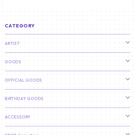
CATEGORY
ARTIST
俳優
GOODS
CHA EUN WOO
BTS
カレンダー
OFFICIAL GOODS
HYUNBIN
JIN
壁掛けカレンダー
SEVENTEEN
フォトカードセット(60枚入り)
LIGHT STICK
BIRTHDAY GOODS
KIM SOO HYUN
J-HOPE
ミニ壁掛けカレンダー
S.COUPS
Light Stick Pouch
Stray Kids
韓国語単語カード
BT21
01/01 WINTER
ACCESSORY
LEE JONG SUK
RM
卓上カレンダー
ジョンハン
バンチャン