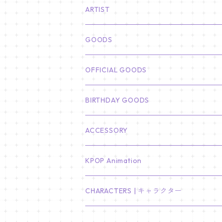
ARTIST
俳優
GOODS
CHA EUN WOO
BTS
カレンダー
OFFICIAL GOODS
HYUNBIN
JIN
壁掛けカレンダー
SEVENTEEN
フォトカードセット(60枚入り)
LIGHT STICK
BIRTHDAY GOODS
KIM SOO HYUN
J-HOPE
ミニ壁掛けカレンダー
S.COUPS
Light Stick Pouch
Stray Kids
韓国語単語カード
BT21
01/01 WINTER
ACCESSORY
LEE JONG SUK
RM
卓上カレンダー
ジョンハン
バンチャン
TXT
プレミアム写真集
Stray Kids
01/16 SEUNGKWAN
PIERCE
KPOP Animation
LEE JOON GI
SUGA
ミニ卓上カレンダー
ジョシュア
リノ
ヨンジュン
MANIAC ENCORE
ENHYPEN
ステッカー&粘着メモ紙セット
SKZOO
02/01 DOYOUNG
EARRING
KPop Demon Hunters
CHARACTERS | キャラクター
NAM JOO HYUK
JIMIN
ジュン
チャンビン
スビン
PILOT : FOR ★★★★★
HEESEUNG
"SKZ TOY WORLD"
ASTRO
パノラマポスター
NewJeans
02/01 JIHYO
NECKLACE
ハローキティ｜Hello kitty