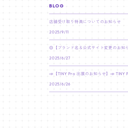
BLOG
PARK BO GUM
V
ホシ
スンミン
ボムギュ
5-STAR Seoul Special
JAY
SKZ'S MAGIC SCHOOL
MJ
NewJeans
キャンバスフレーム
LE SSERAFIM
02/03 REI
BRACELET
マイメロディ My Melody
店舗受け取り特典についてのお知らせ
PARK SEO JUN
JUNGKOOK
ウォヌ
ハン
テヒョン
"SKZ TOY WORLD"
JAKE
2025/9/11
JINJIN
ミンジ
A2 Size (42 × 59.4 cm)
FLAME RISES
LE SSERAFIM
人生4カットフォト
IVE
02/05 TAEHYUN
RING
JI CHANG WOOK
ウジ
ヒョンジン
ヒュニンカイ
SKZ'S MAGIC SCHOOL
SUNGHOON
🟡【ブランド名＆公式サイト変更のお知ら
CHA EUN WOO
ハニ
A3 Size (29.7×42 cm)
FEARLESS
SAKURA
aespa
メガネ拭き
SEVENTEEN
02/08 I.N
GONG YOO
2025/6/27
ドギョム
フィリックス
dominATE SEOUL
SUNOO
ROCKY
ダニエル
A4 Size (21 ×29.7 cm)
FEARNADA 2023 S/S
YUNJIN
KARINA
IN THE SOOP 2
IVE
ホログラムシール
TXT
02/09 JUNGWON
📣【TINY Pro 出展のお知らせ】📣 T
PARK HYUNG SIK
ディエイト
アイエン
SKZ 5'CLOCK
JUNGWON
MOONBIN
ヘリン
A5 Size (14.8 x 21 cm)
FEARNADA 2024 S/S
CHAEWON
2025/6/26
WINTER
2023 CARAT LAND
GAEUL
Bake Shop
TWICE
ティブティブシール
aespa
02/11 DINO
LEE MIN HO
ミンギュ
NIKI
SANHA
ヘイン
KAZUHA
GISELLE
LOVE
YUJIN
TEMPTATION
モモ
Come to MY illusion
BLACKPINK
ポーチ
BLACKPINK
02/14 JAEHYUN
JUNG HAE IN
スングァン
EUNCHAE
NINGNING
CAFE in SEOUL
REI
DECO KIT
ナヨン
JISOO
化粧ポーチ
MY SWEET HOME
NCT127
バッジ Badge
ENHYPEN
02/18 J-HOPE
SEO IN GUK
バーノン