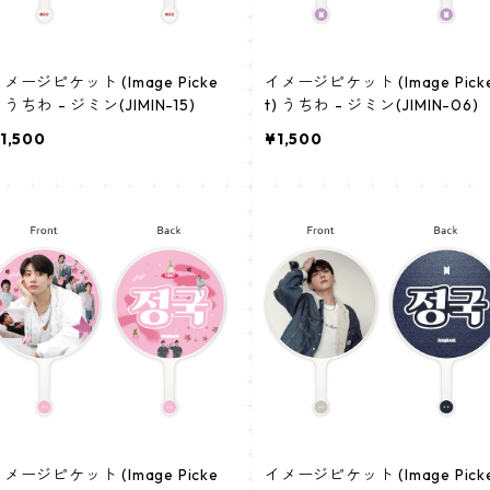
メージピケット (Image Picke
イメージピケット (Image Pick
) うちわ - ジミン(JIMIN-15)
t) うちわ - ジミン(JIMIN-06)
1,500
¥1,500
メージピケット (Image Picke
イメージピケット (Image Pick