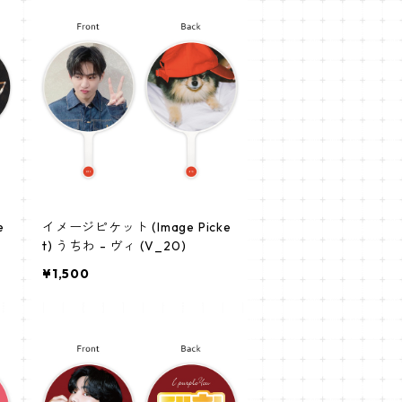
e
イメージピケット (Image Picke
t) うちわ - ヴィ (V_20)
¥1,500