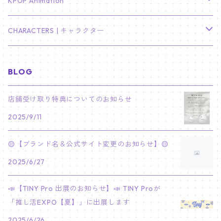
TXT
プレミアム写真集
Stray Kids
01/16 SEUNGKWAN
PIERCE
KPOP Animation
LEE JOON GI
SUGA
ミニ卓上カレンダー
ジョシュア
リノ
ヨンジュン
MANIAC ENCORE
ENHYPEN
ステッカー&粘着メモ紙セット
SKZOO
02/01 DOYOUNG
EARRING
KPop Demon Hunters
CHARACTERS | キャラクター
NAM JOO HYUK
JIMIN
ジュン
チャンビン
スビン
PILOT : FOR ★★★★★
HEESEUNG
"SKZ TOY WORLD"
ASTRO
パノラマポスター
NewJeans
02/01 JIHYO
NECKLACE
ハローキティ｜Hello kitty
BLOG
PARK BO GUM
V
ホシ
スンミン
ボムギュ
5-STAR Seoul Special
JAY
SKZ'S MAGIC SCHOOL
MJ
NewJeans
キャンバスフレーム
LE SSERAFIM
02/03 REI
BRACELET
マイメロディ My Melody
店舗受け取り特典についてのお知らせ
PARK SEO JUN
JUNGKOOK
ウォヌ
ハン
テヒョン
"SKZ TOY WORLD"
JAKE
2025/9/11
JINJIN
ミンジ
A2 Size (42 × 59.4 cm)
FLAME RISES
LE SSERAFIM
人生4カットフォト
IVE
02/05 TAEHYUN
RING
JI CHANG WOOK
ウジ
ヒョンジン
ヒュニンカイ
SKZ'S MAGIC SCHOOL
SUNGHOON
🟡【ブランド名＆公式サイト変更のお知らせ】🟡
CHA EUN WOO
ハニ
A3 Size (29.7×42 cm)
FEARLESS
SAKURA
aespa
メガネ拭き
SEVENTEEN
02/08 I.N
GONG YOO
2025/6/27
ドギョム
フィリックス
dominATE SEOUL
SUNOO
ROCKY
ダニエル
A4 Size (21 ×29.7 cm)
FEARNADA 2023 S/S
YUNJIN
KARINA
IN THE SOOP 2
IVE
ホログラムシール
TXT
02/09 JUNGWON
📣【TINY Pro 出展のお知らせ】📣 TINY Proが
PARK HYUNG SIK
ディエイト
アイエン
SKZ 5'CLOCK
JUNGWON
MOONBIN
「推し活EXPO【夏】」に出展します
ヘリン
A5 Size (14.8 x 21 cm)
FEARNADA 2024 S/S
CHAEWON
WINTER
2023 CARAT LAND
GAEUL
Bake Shop
TWICE
ティブティブシール
aespa
02/11 DINO
LEE MIN HO
2025/6/26