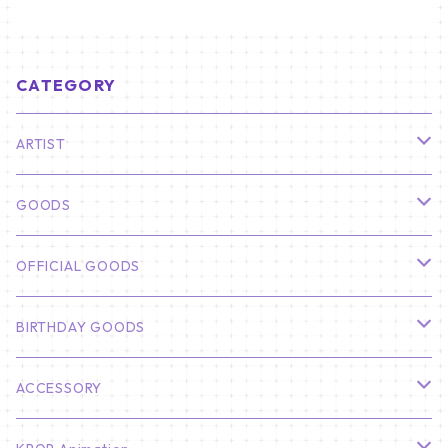
CATEGORY
ARTIST
俳優
GOODS
CHA EUN WOO
BTS
カレンダー
OFFICIAL GOODS
HYUNBIN
JIN
壁掛けカレンダー
SEVENTEEN
フォトカードセット(60枚入り)
LIGHT STICK
BIRTHDAY GOODS
KIM SOO HYUN
J-HOPE
ミニ壁掛けカレンダー
S.COUPS
Light Stick Pouch
Stray Kids
韓国語単語カード
BT21
01/01 WINTER
ACCESSORY
LEE JONG SUK
RM
卓上カレンダー
ジョンハン
バンチャン