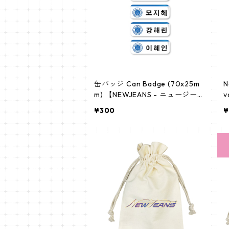
缶バッジ Can Badge (70x25m
N
m) 【NEWJEANS - ニュージーン
v
ズ】
p
¥300
¥