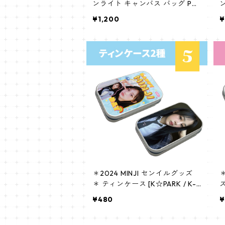
ンライト キャンバス バッグ PB
001
0
¥1,200
¥
＊2024 MINJI センイルグッズ
＊
＊ ティンケース [K☆PARK / K-S
ズ
TAR PLUS 限定]
K
¥480
¥