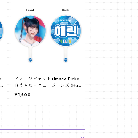
e
イメージピケット (Image Picke
n
t) うちわ - ニュージーンズ (Hae
rin-01)
¥1,500