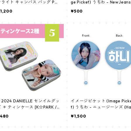
ンライト キャンバス バッグ PB
ge Picket) うちわ - NewJeans
02
ハニ (HANNI 01)
1,200
¥500
2024 DANIELLE センイルグッ
イメージピケット (Image Pick
 ＊ ティンケース [K☆PARK /
t) うちわ - ニュージーンズ (Ha
-STAR PLUS 限定]
ni-02)
480
¥1,500