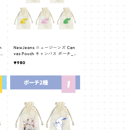
n
NewJeans ニュージーンズ Can
c
vas Pouch キャンバス ポーチ_a
pm_newjeans_02
¥980