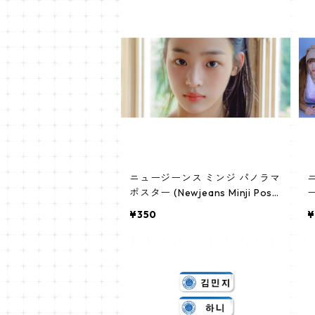
ニュージーンス ミンジ パノラマ
ポスター (Newjeans Minji Post
ー
er) 700*330mm 【minji-01】
r
¥350
¥