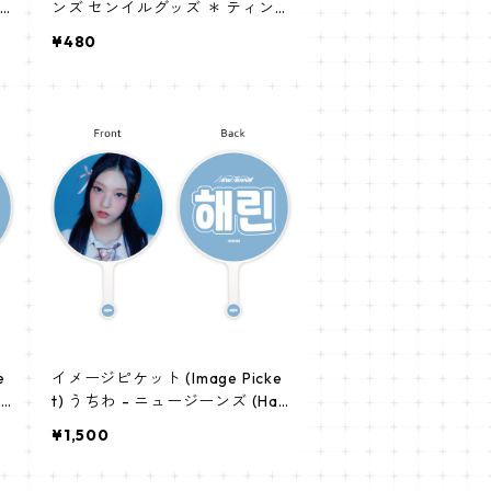
ンズ センイルグッズ ＊ ティン
ケース [K☆PARK / K-STAR PLU
¥480
S 限定]
e
イメージピケット (Image Picke
n
t) うちわ - ニュージーンズ (Hae
rin-02)
¥1,500