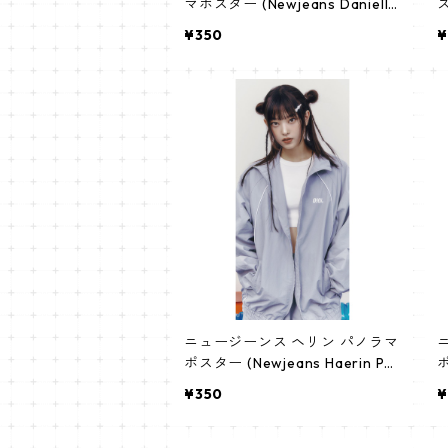
マポスター (Newjeans Danielle
ス
Poster) 700*330mm 【daniell
r
¥350
¥
e-01】
ニュージーンス ヘリン パノラマ
ニ
ポスター (Newjeans Haerin Po
ポ
ster) 700*330mm 【haerin-0
s
¥350
¥
2】
1