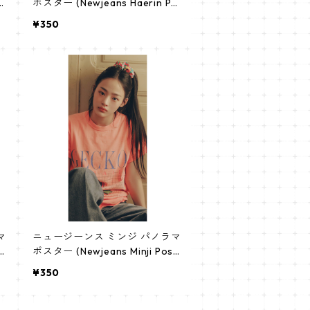
e
ポスター (Newjeans Haerin Po
ster) 700*330mm 【haerin-0
¥350
3】
マ
ニュージーンス ミンジ パノラマ
t
ポスター (Newjeans Minji Post
】
er) 700*330mm 【minji-02】
¥350