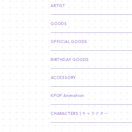
ARTIST
俳優
GOODS
CHA EUN WOO
BTS
カレンダー
OFFICIAL GOODS
HYUNBIN
JIN
壁掛けカレンダー
SEVENTEEN
フォトカードセット(60枚入り)
LIGHT STICK
BIRTHDAY GOODS
KIM SOO HYUN
J-HOPE
ミニ壁掛けカレンダー
S.COUPS
Light Stick Pouch
Stray Kids
韓国語単語カード
BT21
01/01 WINTER
ACCESSORY
LEE JONG SUK
RM
卓上カレンダー
ジョンハン
バンチャン
TXT
プレミアム写真集
Stray Kids
01/16 SEUNGKWAN
PIERCE
KPOP Animation
LEE JOON GI
SUGA
ミニ卓上カレンダー
ジョシュア
リノ
ヨンジュン
MANIAC ENCORE
ENHYPEN
ステッカー&粘着メモ紙セット
SKZOO
02/01 DOYOUNG
EARRING
KPop Demon Hunters
CHARACTERS | キャラクター
NAM JOO HYUK
JIMIN
ジュン
チャンビン
スビン
PILOT : FOR ★★★★★
HEESEUNG
"SKZ TOY WORLD"
ASTRO
パノラマポスター
NewJeans
02/01 JIHYO
NECKLACE
ハローキティ｜Hello kitty