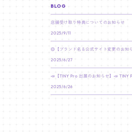
BLOG
PARK BO GUM
V
ホシ
スンミン
ボムギュ
5-STAR Seoul Special
JAY
SKZ'S MAGIC SCHOOL
MJ
NewJeans
キャンバスフレーム
LE SSERAFIM
02/03 REI
BRACELET
マイメロディ My Melody
店舗受け取り特典についてのお知らせ
PARK SEO JUN
JUNGKOOK
ウォヌ
ハン
テヒョン
"SKZ TOY WORLD"
JAKE
2025/9/11
JINJIN
ミンジ
A2 Size (42 × 59.4 cm)
FLAME RISES
LE SSERAFIM
人生4カットフォト
IVE
02/05 TAEHYUN
RING
JI CHANG WOOK
ウジ
ヒョンジン
ヒュニンカイ
SKZ'S MAGIC SCHOOL
SUNGHOON
🟡【ブランド名＆公式サイト変更のお知ら
CHA EUN WOO
ハニ
A3 Size (29.7×42 cm)
FEARLESS
SAKURA
aespa
メガネ拭き
SEVENTEEN
02/08 I.N
GONG YOO
2025/6/27
ドギョム
フィリックス
dominATE SEOUL
SUNOO
ROCKY
ダニエル
A4 Size (21 ×29.7 cm)
FEARNADA 2023 S/S
YUNJIN
KARINA
IN THE SOOP 2
IVE
ホログラムシール
TXT
02/09 JUNGWON
📣【TINY Pro 出展のお知らせ】📣 T
PARK HYUNG SIK
ディエイト
アイエン
SKZ 5'CLOCK
JUNGWON
MOONBIN
ヘリン
A5 Size (14.8 x 21 cm)
FEARNADA 2024 S/S
CHAEWON
2025/6/26
WINTER
2023 CARAT LAND
GAEUL
Bake Shop
TWICE
ティブティブシール
aespa
02/11 DINO
LEE MIN HO
ミンギュ
NIKI
SANHA
ヘイン
KAZUHA
GISELLE
LOVE
YUJIN
TEMPTATION
モモ
Come to MY illusion
BLACKPINK
ポーチ
BLACKPINK
02/14 JAEHYUN
JUNG HAE IN
スングァン
EUNCHAE
NINGNING
CAFE in SEOUL
REI
DECO KIT
ナヨン
JISOO
化粧ポーチ
MY SWEET HOME
NCT127
バッジ Badge
ENHYPEN
02/18 J-HOPE
SEO IN GUK
バーノン