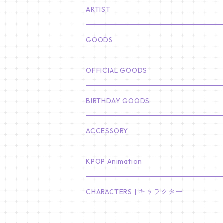
ARTIST
俳優
GOODS
CHA EUN WOO
BTS
カレンダー
OFFICIAL GOODS
HYUNBIN
JIN
壁掛けカレンダー
SEVENTEEN
フォトカードセット(60枚入り)
LIGHT STICK
BIRTHDAY GOODS
KIM SOO HYUN
J-HOPE
ミニ壁掛けカレンダー
S.COUPS
Light Stick Pouch
Stray Kids
韓国語単語カード
BT21
01/01 WINTER
ACCESSORY
LEE JONG SUK
RM
卓上カレンダー
ジョンハン
バンチャン
TXT
プレミアム写真集
Stray Kids
01/16 SEUNGKWAN
PIERCE
KPOP Animation
LEE JOON GI
SUGA
ミニ卓上カレンダー
ジョシュア
リノ
ヨンジュン
MANIAC ENCORE
ENHYPEN
ステッカー&粘着メモ紙セット
SKZOO
02/01 DOYOUNG
EARRING
KPop Demon Hunters
CHARACTERS | キャラクター
NAM JOO HYUK
JIMIN
ジュン
チャンビン
スビン
PILOT : FOR ★★★★★
HEESEUNG
"SKZ TOY WORLD"
ASTRO
パノラマポスター
NewJeans
02/01 JIHYO
NECKLACE
ハローキティ｜Hello kitty