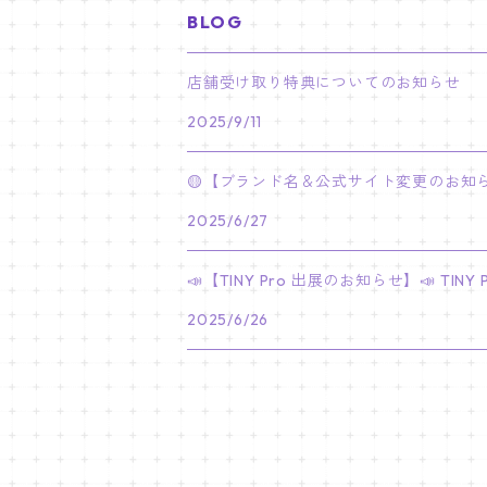
BLOG
PARK BO GUM
V
ホシ
スンミン
ボムギュ
5-STAR Seoul Special
JAY
SKZ'S MAGIC SCHOOL
MJ
NewJeans
キャンバスフレーム
LE SSERAFIM
02/03 REI
BRACELET
マイメロディ My Melody
店舗受け取り特典についてのお知らせ
PARK SEO JUN
JUNGKOOK
ウォヌ
ハン
テヒョン
"SKZ TOY WORLD"
JAKE
2025/9/11
JINJIN
ミンジ
A2 Size (42 × 59.4 cm)
FLAME RISES
LE SSERAFIM
人生4カットフォト
IVE
02/05 TAEHYUN
RING
JI CHANG WOOK
ウジ
ヒョンジン
ヒュニンカイ
SKZ'S MAGIC SCHOOL
SUNGHOON
🟡【ブランド名＆公式サイト変更のお知ら
CHA EUN WOO
ハニ
A3 Size (29.7×42 cm)
FEARLESS
SAKURA
aespa
メガネ拭き
SEVENTEEN
02/08 I.N
GONG YOO
2025/6/27
ドギョム
フィリックス
dominATE SEOUL
SUNOO
ROCKY
ダニエル
A4 Size (21 ×29.7 cm)
FEARNADA 2023 S/S
YUNJIN
KARINA
IN THE SOOP 2
IVE
ホログラムシール
TXT
02/09 JUNGWON
📣【TINY Pro 出展のお知らせ】📣 T
PARK HYUNG SIK
ディエイト
アイエン
SKZ 5'CLOCK
JUNGWON
MOONBIN
ヘリン
A5 Size (14.8 x 21 cm)
FEARNADA 2024 S/S
CHAEWON
2025/6/26
WINTER
2023 CARAT LAND
GAEUL
Bake Shop
TWICE
ティブティブシール
aespa
02/11 DINO
LEE MIN HO
ミンギュ
NIKI
SANHA
ヘイン
KAZUHA
GISELLE
LOVE
YUJIN
TEMPTATION
モモ
Come to MY illusion
BLACKPINK
ポーチ
BLACKPINK
02/14 JAEHYUN
JUNG HAE IN
スングァン
EUNCHAE
NINGNING
CAFE in SEOUL
REI
DECO KIT
ナヨン
JISOO
化粧ポーチ
MY SWEET HOME
NCT127
バッジ Badge
ENHYPEN
02/18 J-HOPE
SEO IN GUK
バーノン