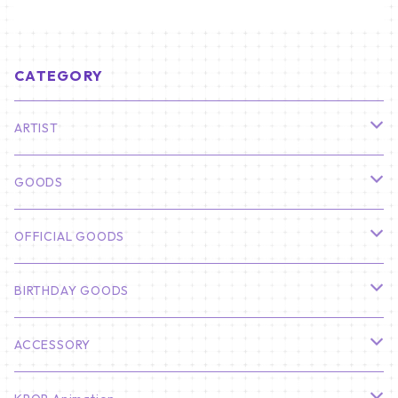
CATEGORY
ARTIST
俳優
GOODS
CHA EUN WOO
BTS
カレンダー
OFFICIAL GOODS
HYUNBIN
JIN
壁掛けカレンダー
SEVENTEEN
フォトカードセット(60枚入り)
LIGHT STICK
BIRTHDAY GOODS
KIM SOO HYUN
J-HOPE
ミニ壁掛けカレンダー
S.COUPS
Light Stick Pouch
Stray Kids
韓国語単語カード
BT21
01/01 WINTER
ACCESSORY
LEE JONG SUK
RM
卓上カレンダー
ジョンハン
バンチャン