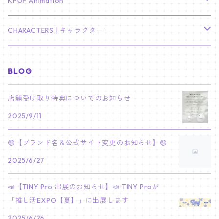
TXT
プレミアム写真集
Stray Kids
01/16 SEUNGKWAN
PIERCE
KPOP Animation
LEE JOON GI
SUGA
ミニ卓上カレンダー
ジョシュア
リノ
ヨンジュン
MANIAC ENCORE
ENHYPEN
ステッカー&粘着メモ紙セット
SKZOO
02/01 DOYOUNG
EARRING
KPop Demon Hunters
CHARACTERS | キャラクター
NAM JOO HYUK
JIMIN
ジュン
チャンビン
スビン
PILOT : FOR ★★★★★
HEESEUNG
"SKZ TOY WORLD"
ASTRO
パノラマポスター
NewJeans
02/01 JIHYO
NECKLACE
ハローキティ｜Hello kitty
BLOG
PARK BO GUM
V
ホシ
スンミン
ボムギュ
5-STAR Seoul Special
JAY
SKZ'S MAGIC SCHOOL
MJ
NewJeans
キャンバスフレーム
LE SSERAFIM
02/03 REI
BRACELET
マイメロディ My Melody
店舗受け取り特典についてのお知らせ
PARK SEO JUN
JUNGKOOK
ウォヌ
ハン
テヒョン
"SKZ TOY WORLD"
JAKE
2025/9/11
JINJIN
ミンジ
A2 Size (42 × 59.4 cm)
FLAME RISES
LE SSERAFIM
人生4カットフォト
IVE
02/05 TAEHYUN
RING
JI CHANG WOOK
ウジ
ヒョンジン
ヒュニンカイ
SKZ'S MAGIC SCHOOL
SUNGHOON
🟡【ブランド名＆公式サイト変更のお知らせ】🟡
CHA EUN WOO
ハニ
A3 Size (29.7×42 cm)
FEARLESS
SAKURA
aespa
メガネ拭き
SEVENTEEN
02/08 I.N
GONG YOO
2025/6/27
ドギョム
フィリックス
dominATE SEOUL
SUNOO
ROCKY
ダニエル
A4 Size (21 ×29.7 cm)
FEARNADA 2023 S/S
YUNJIN
KARINA
IN THE SOOP 2
IVE
ホログラムシール
TXT
02/09 JUNGWON
📣【TINY Pro 出展のお知らせ】📣 TINY Proが
PARK HYUNG SIK
ディエイト
アイエン
SKZ 5'CLOCK
JUNGWON
MOONBIN
「推し活EXPO【夏】」に出展します
ヘリン
A5 Size (14.8 x 21 cm)
FEARNADA 2024 S/S
CHAEWON
WINTER
2023 CARAT LAND
GAEUL
Bake Shop
TWICE
ティブティブシール
aespa
02/11 DINO
LEE MIN HO
2025/6/26