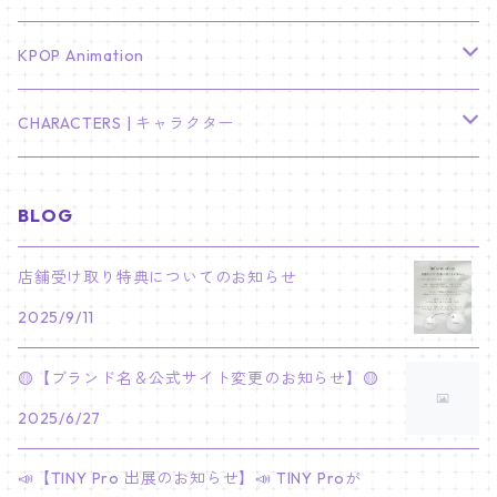
LEE JONG SUK
RM
卓上カレンダー
ジョンハン
バンチャン
TXT
プレミアム写真集
Stray Kids
01/16 SEUNGKWAN
PIERCE
KPOP Animation
LEE JOON GI
SUGA
ミニ卓上カレンダー
ジョシュア
リノ
ヨンジュン
MANIAC ENCORE
ENHYPEN
ステッカー&粘着メモ紙セット
SKZOO
02/01 DOYOUNG
EARRING
KPop Demon Hunters
CHARACTERS | キャラクター
NAM JOO HYUK
JIMIN
ジュン
チャンビン
スビン
PILOT : FOR ★★★★★
HEESEUNG
"SKZ TOY WORLD"
ASTRO
パノラマポスター
NewJeans
02/01 JIHYO
NECKLACE
ハローキティ｜Hello kitty
BLOG
PARK BO GUM
V
ホシ
スンミン
ボムギュ
5-STAR Seoul Special
JAY
SKZ'S MAGIC SCHOOL
MJ
NewJeans
キャンバスフレーム
LE SSERAFIM
02/03 REI
BRACELET
マイメロディ My Melody
店舗受け取り特典についてのお知らせ
PARK SEO JUN
JUNGKOOK
ウォヌ
ハン
テヒョン
"SKZ TOY WORLD"
JAKE
2025/9/11
JINJIN
ミンジ
A2 Size (42 × 59.4 cm)
FLAME RISES
LE SSERAFIM
人生4カットフォト
IVE
02/05 TAEHYUN
RING
JI CHANG WOOK
ウジ
ヒョンジン
ヒュニンカイ
SKZ'S MAGIC SCHOOL
SUNGHOON
🟡【ブランド名＆公式サイト変更のお知らせ】🟡
CHA EUN WOO
ハニ
A3 Size (29.7×42 cm)
FEARLESS
SAKURA
aespa
メガネ拭き
SEVENTEEN
02/08 I.N
GONG YOO
2025/6/27
ドギョム
フィリックス
dominATE SEOUL
SUNOO
ROCKY
ダニエル
A4 Size (21 ×29.7 cm)
FEARNADA 2023 S/S
YUNJIN
KARINA
IN THE SOOP 2
IVE
ホログラムシール
TXT
02/09 JUNGWON
📣【TINY Pro 出展のお知らせ】📣 TINY Proが
PARK HYUNG SIK
ディエイト
アイエン