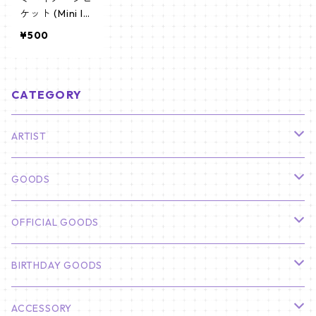
ケット (Mini Im
age Picket) う
¥500
ちわ - NMIXX
エンミックス
(NMIXX 02)
CATEGORY
ARTIST
俳優
GOODS
CHA EUN WOO
BTS
カレンダー
OFFICIAL GOODS
HYUNBIN
JIN
壁掛けカレンダー
SEVENTEEN
フォトカードセット(60枚入り)
LIGHT STICK
BIRTHDAY GOODS
KIM SOO HYUN
J-HOPE
ミニ壁掛けカレンダー
S.COUPS
Light Stick Pouch
Stray Kids
韓国語単語カード
BT21
01/01 WINTER
ACCESSORY