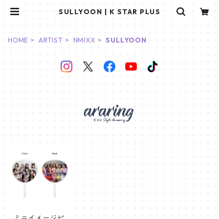
SULLYOON | K STAR PLUS
HOME
ARTIST
NMIXX
SULLYOON
ミニイメージピ