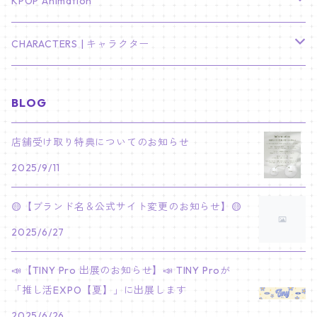
TXT
プレミアム写真集
Stray Kids
01/16 SEUNGKWAN
PIERCE
KPOP Animation
LEE JOON GI
SUGA
ミニ卓上カレンダー
ジョシュア
リノ
ヨンジュン
MANIAC ENCORE
ENHYPEN
ステッカー&粘着メモ紙セット
SKZOO
02/01 DOYOUNG
EARRING
KPop Demon Hunters
CHARACTERS | キャラクター
NAM JOO HYUK
JIMIN
ジュン
チャンビン
スビン
PILOT : FOR ★★★★★
HEESEUNG
"SKZ TOY WORLD"
ASTRO
パノラマポスター
NewJeans
02/01 JIHYO
NECKLACE
ハローキティ｜Hello kitty
BLOG
PARK BO GUM
V
ホシ
スンミン
ボムギュ
5-STAR Seoul Special
JAY
SKZ'S MAGIC SCHOOL
MJ
NewJeans
キャンバスフレーム
LE SSERAFIM
02/03 REI
BRACELET
マイメロディ My Melody
店舗受け取り特典についてのお知らせ
PARK SEO JUN
JUNGKOOK
ウォヌ
ハン
テヒョン
"SKZ TOY WORLD"
JAKE
2025/9/11
JINJIN
ミンジ
A2 Size (42 × 59.4 cm)
FLAME RISES
LE SSERAFIM
人生4カットフォト
IVE
02/05 TAEHYUN
RING
JI CHANG WOOK
ウジ
ヒョンジン
ヒュニンカイ
SKZ'S MAGIC SCHOOL
SUNGHOON
🟡【ブランド名＆公式サイト変更のお知らせ】🟡
CHA EUN WOO
ハニ
A3 Size (29.7×42 cm)
FEARLESS
SAKURA
aespa
メガネ拭き
SEVENTEEN
02/08 I.N
GONG YOO
2025/6/27
ドギョム
フィリックス
dominATE SEOUL
SUNOO
ROCKY
ダニエル
A4 Size (21 ×29.7 cm)
FEARNADA 2023 S/S
YUNJIN
KARINA
IN THE SOOP 2
IVE
ホログラムシール
TXT
02/09 JUNGWON
📣【TINY Pro 出展のお知らせ】📣 TINY Proが
PARK HYUNG SIK
ディエイト
アイエン
SKZ 5'CLOCK
JUNGWON
MOONBIN
「推し活EXPO【夏】」に出展します
ヘリン
A5 Size (14.8 x 21 cm)
FEARNADA 2024 S/S
CHAEWON
WINTER
2023 CARAT LAND
GAEUL
Bake Shop
TWICE
ティブティブシール
aespa
02/11 DINO
LEE MIN HO
2025/6/26