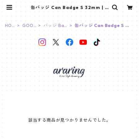
缶バッジ Can Badge S 32mm | K
STAR PLUS
HOM
GOOD
バッジ Bad
缶バッジ Can Badge S 32
E
S
ge
mm
該当する商品が見つかりませんでした。