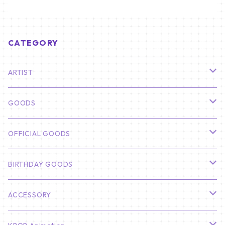
CATEGORY
ARTIST
俳優
GOODS
CHA EUN WOO
BTS
カレンダー
OFFICIAL GOODS
HYUNBIN
JIN
壁掛けカレンダー
SEVENTEEN
フォトカードセット(60枚入り)
LIGHT STICK
BIRTHDAY GOODS
KIM SOO HYUN
J-HOPE
ミニ壁掛けカレンダー
S.COUPS
Light Stick Pouch
Stray Kids
韓国語単語カード
BT21
01/01 WINTER
ACCESSORY
LEE JONG SUK
RM
卓上カレンダー
ジョンハン
バンチャン