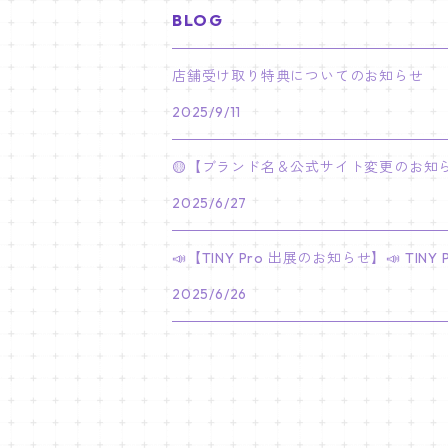
BLOG
PARK BO GUM
V
ホシ
スンミン
ボムギュ
5-STAR Seoul Special
JAY
SKZ'S MAGIC SCHOOL
MJ
NewJeans
キャンバスフレーム
LE SSERAFIM
02/03 REI
BRACELET
マイメロディ My Melody
店舗受け取り特典についてのお知らせ
PARK SEO JUN
JUNGKOOK
ウォヌ
ハン
テヒョン
"SKZ TOY WORLD"
JAKE
2025/9/11
JINJIN
ミンジ
A2 Size (42 × 59.4 cm)
FLAME RISES
LE SSERAFIM
人生4カットフォト
IVE
02/05 TAEHYUN
RING
JI CHANG WOOK
ウジ
ヒョンジン
ヒュニンカイ
SKZ'S MAGIC SCHOOL
SUNGHOON
🟡【ブランド名＆公式サイト変更のお知ら
CHA EUN WOO
ハニ
A3 Size (29.7×42 cm)
FEARLESS
SAKURA
aespa
メガネ拭き
SEVENTEEN
02/08 I.N
GONG YOO
2025/6/27
ドギョム
フィリックス
dominATE SEOUL
SUNOO
ROCKY
ダニエル
A4 Size (21 ×29.7 cm)
FEARNADA 2023 S/S
YUNJIN
KARINA
IN THE SOOP 2
IVE
ホログラムシール
TXT
02/09 JUNGWON
📣【TINY Pro 出展のお知らせ】📣 T
PARK HYUNG SIK
ディエイト
アイエン
SKZ 5'CLOCK
JUNGWON
MOONBIN
ヘリン
A5 Size (14.8 x 21 cm)
FEARNADA 2024 S/S
CHAEWON
2025/6/26
WINTER
2023 CARAT LAND
GAEUL
Bake Shop
TWICE
ティブティブシール
aespa
02/11 DINO
LEE MIN HO
ミンギュ
NIKI
SANHA
ヘイン
KAZUHA
GISELLE
LOVE
YUJIN
TEMPTATION
モモ
Come to MY illusion
BLACKPINK
ポーチ
BLACKPINK
02/14 JAEHYUN
JUNG HAE IN
スングァン
EUNCHAE
NINGNING
CAFE in SEOUL
REI
DECO KIT
ナヨン
JISOO
化粧ポーチ
MY SWEET HOME
NCT127
バッジ Badge
ENHYPEN
02/18 J-HOPE
SEO IN GUK
バーノン