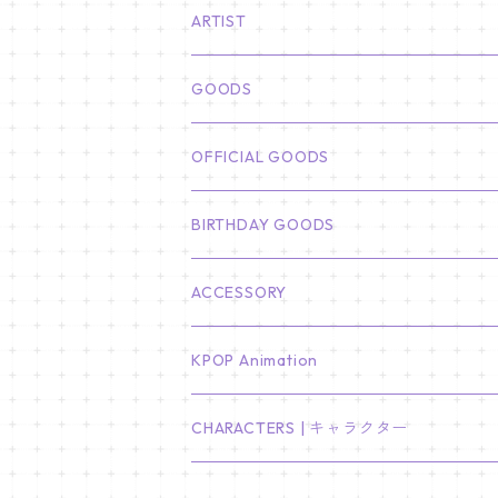
ARTIST
俳優
GOODS
CHA EUN WOO
BTS
カレンダー
OFFICIAL GOODS
HYUNBIN
JIN
壁掛けカレンダー
SEVENTEEN
フォトカードセット(60枚入り)
LIGHT STICK
BIRTHDAY GOODS
KIM SOO HYUN
J-HOPE
ミニ壁掛けカレンダー
S.COUPS
Light Stick Pouch
Stray Kids
韓国語単語カード
BT21
01/01 WINTER
ACCESSORY
LEE JONG SUK
RM
卓上カレンダー
ジョンハン
バンチャン
TXT
プレミアム写真集
Stray Kids
01/16 SEUNGKWAN
PIERCE
KPOP Animation
LEE JOON GI
SUGA
ミニ卓上カレンダー
ジョシュア
リノ
ヨンジュン
MANIAC ENCORE
ENHYPEN
ステッカー&粘着メモ紙セット
SKZOO
02/01 DOYOUNG
EARRING
KPop Demon Hunters
CHARACTERS | キャラクター
NAM JOO HYUK
JIMIN
ジュン
チャンビン
スビン
PILOT : FOR ★★★★★
HEESEUNG
"SKZ TOY WORLD"
ASTRO
パノラマポスター
NewJeans
02/01 JIHYO
NECKLACE
ハローキティ｜Hello kitty