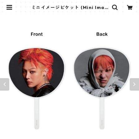
ミニイメージピケット (Mini Imag
e Picket) うちわ - ジードラゴン
(GD 06) | K STAR PLUS