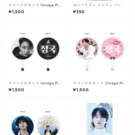
イメージピケット (Image Pic
エンハイフン ソンフン パノラ
ket) うちわ - ジョングク (JU
マポスター (ENHYPEN SUNGH
¥1,500
¥350
NGKOOK_08)
OON Poster) 700*330mm
【Sunghoon_02】
イメージピケット (Image Pic
イメージピケット (Image Pic
ket) うちわ - ジョングク (JU
ket) うちわ - ジョングク (JU
¥1,500
¥1,500
NGKOOK_22)
NGKOOK_21)