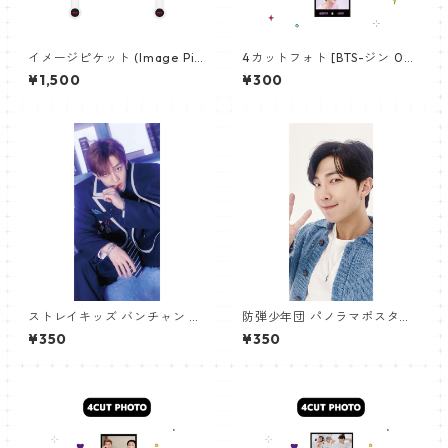
イメージピケット (Image Pic
4カットフォト [BTS-ジン 02]
ket) うちわ - ジョングク (JU
4CUT PHOTO BTS-JIN 02
¥1,500
¥300
NGKOOK_19)
ストレイキッズ バンチャン パ
防弾少年団 パノラマポスター
ノラマポスター (Stray Kids B
(BTS Poster) 700*330mm
¥350
¥350
angchan Poster) 700*330
【アールエム RM-14】
mm 【bangchan-10】