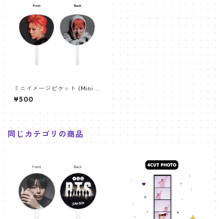
ミニイメージピケット (Mini I
mage Picket) うちわ - ジー
¥500
ドラゴン (GD 06)
同じカテゴリの商品