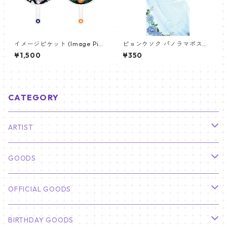
イメージピケット (Image Pic
ピョンウソク パノラマポスタ
ket) うちわ - ジン (JIN-08)
ー (BYEON WOOSEOK Poste
¥1,500
¥350
r) 700*330mm 【Byeonwoo
seok_01】
CATEGORY
ARTIST
俳優
GOODS
CHA EUN WOO
BTS
カレンダー
OFFICIAL GOODS
HYUNBIN
JIN
壁掛けカレンダー
SEVENTEEN
フォトカードセット(60枚入り)
LIGHT STICK
BIRTHDAY GOODS