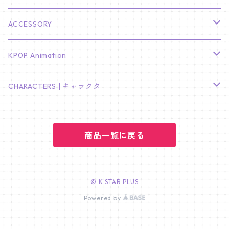
KIM SOO HYUN
J-HOPE
ミニ壁掛けカレンダー
S.COUPS
Light Stick Pouch
Stray Kids
韓国語単語カード
BT21
01/01 WINTER
ACCESSORY
LEE JONG SUK
RM
卓上カレンダー
ジョンハン
バンチャン
TXT
プレミアム写真集
Stray Kids
01/16 SEUNGKWAN
PIERCE
KPOP Animation
LEE JOON GI
SUGA
ミニ卓上カレンダー
ジョシュア
リノ
ヨンジュン
MANIAC ENCORE
ENHYPEN
ステッカー&粘着メモ紙セット
SKZOO
02/01 DOYOUNG
EARRING
KPop Demon Hunters
CHARACTERS | キャラクター
NAM JOO HYUK
JIMIN
ジュン
チャンビン
スビン
PILOT : FOR ★★★★★
HEESEUNG
"SKZ TOY WORLD"
ASTRO
パノラマポスター
NewJeans
02/01 JIHYO
NECKLACE
ハローキティ｜Hello kitty
PARK BO GUM
商品一覧に戻る
V
ホシ
スンミン
ボムギュ
5-STAR Seoul Special
JAY
SKZ'S MAGIC SCHOOL
MJ
NewJeans
キャンバスフレーム
LE SSERAFIM
02/03 REI
BRACELET
マイメロディ My Melody
PARK SEO JUN
JUNGKOOK
ウォヌ
ハン
テヒョン
"SKZ TOY WORLD"
JAKE
JINJIN
ミンジ
A2 Size (42 × 59.4 cm)
FLAME RISES
LE SSERAFIM
人生4カットフォト
IVE
02/05 TAEHYUN
RING
© K STAR PLUS
JI CHANG WOOK
ウジ
Powered by
ヒョンジン
ヒュニンカイ
SKZ'S MAGIC SCHOOL
SUNGHOON
CHA EUN WOO
ハニ
A3 Size (29.7×42 cm)
FEARLESS
SAKURA
aespa
メガネ拭き
SEVENTEEN
02/08 I.N
GONG YOO
ドギョム
フィリックス