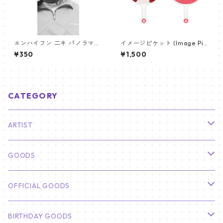
エンハイフン 二キ パノラマポ
イメージピケット (Image Pic
スター (ENHYPEN NIKI Poste
ket) うちわ - ヴィ (V_04)
¥350
¥1,500
r) 700*330mm 【Niki_01】
CATEGORY
ARTIST
俳優
GOODS
CHA EUN WOO
BTS
カレンダー
OFFICIAL GOODS
HYUNBIN
JIN
壁掛けカレンダー
SEVENTEEN
フォトカードセット(60枚入り)
LIGHT STICK
BIRTHDAY GOODS