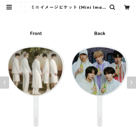
ミニイメージピケット (Mini Imag
e Picket) うちわ - TXT ティーバ
イティー (TXT 02) | K STAR PLU
S