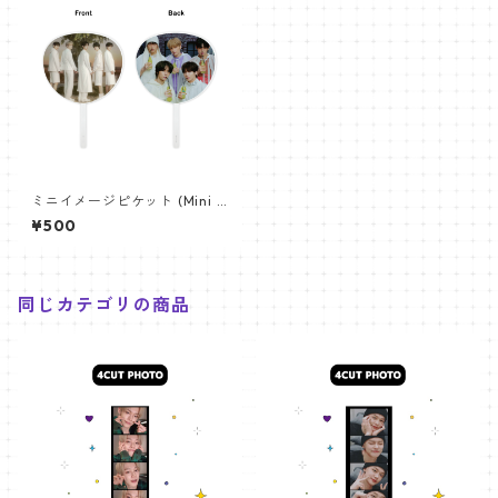
ミニイメージピケット (Mini I
mage Picket) うちわ - TXT
¥500
ティーバイティー (TXT 02)
同じカテゴリの商品