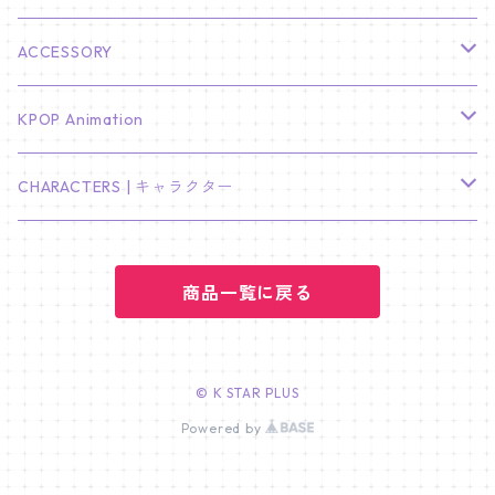
KIM SOO HYUN
J-HOPE
ミニ壁掛けカレンダー
S.COUPS
Light Stick Pouch
Stray Kids
韓国語単語カード
BT21
01/01 WINTER
ACCESSORY
LEE JONG SUK
RM
卓上カレンダー
ジョンハン
バンチャン
TXT
プレミアム写真集
Stray Kids
01/16 SEUNGKWAN
PIERCE
KPOP Animation
LEE JOON GI
SUGA
ミニ卓上カレンダー
ジョシュア
リノ
ヨンジュン
MANIAC ENCORE
ENHYPEN
ステッカー&粘着メモ紙セット
SKZOO
02/01 DOYOUNG
EARRING
KPop Demon Hunters
CHARACTERS | キャラクター
NAM JOO HYUK
JIMIN
ジュン
チャンビン
スビン
PILOT : FOR ★★★★★
HEESEUNG
"SKZ TOY WORLD"
ASTRO
パノラマポスター
NewJeans
02/01 JIHYO
NECKLACE
ハローキティ｜Hello kitty
PARK BO GUM
商品一覧に戻る
V
ホシ
スンミン
ボムギュ
5-STAR Seoul Special
JAY
SKZ'S MAGIC SCHOOL
MJ
NewJeans
キャンバスフレーム
LE SSERAFIM
02/03 REI
BRACELET
マイメロディ My Melody
PARK SEO JUN
JUNGKOOK
ウォヌ
ハン
テヒョン
"SKZ TOY WORLD"
JAKE
JINJIN
ミンジ
A2 Size (42 × 59.4 cm)
FLAME RISES
LE SSERAFIM
人生4カットフォト
IVE
02/05 TAEHYUN
RING
© K STAR PLUS
JI CHANG WOOK
ウジ
Powered by
ヒョンジン
ヒュニンカイ
SKZ'S MAGIC SCHOOL
SUNGHOON
CHA EUN WOO
ハニ
A3 Size (29.7×42 cm)
FEARLESS
SAKURA
aespa
メガネ拭き
SEVENTEEN
02/08 I.N
GONG YOO
ドギョム
フィリックス