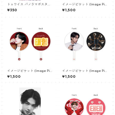
トゥワイス パノラマポスター
イメージピケット (Image Pic
(TWICE Poster) 700*330m
ket) うちわ - ジョングク (JU
¥350
¥1,500
m 【Twice-03】
NGKOOK_22)
イメージピケット (Image Pic
イメージピケット (Image Pic
ket) うちわ - ヴィ (V_02)
ket) うちわ - ジン (JIN-17)
¥1,500
¥1,500