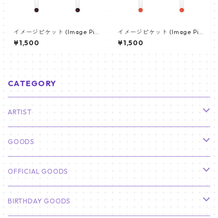
イメージピケット (Image Pic
イメージピケット (Image Pic
ket) うちわ - 防弾少年団 (BTS
ket) うちわ - ヴィ (V_20)
¥1,500
¥1,500
_10)
CATEGORY
ARTIST
俳優
GOODS
CHA EUN WOO
BTS
カレンダー
OFFICIAL GOODS
HYUNBIN
JIN
壁掛けカレンダー
SEVENTEEN
フォトカードセット(60枚入り)
LIGHT STICK
BIRTHDAY GOODS