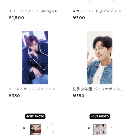
イメージピケット (Image Pic
4カットフォト [BTS-ジン 02]
ket) うちわ - ジョングク (JU
4CUT PHOTO BTS-JIN 02
¥1,500
¥300
NGKOOK_19)
ストレイキッズ バンチャン パ
防弾少年団 パノラマポスター
ノラマポスター (Stray Kids B
(BTS Poster) 700*330mm
¥350
¥350
angchan Poster) 700*330
【アールエム RM-14】
mm 【bangchan-10】