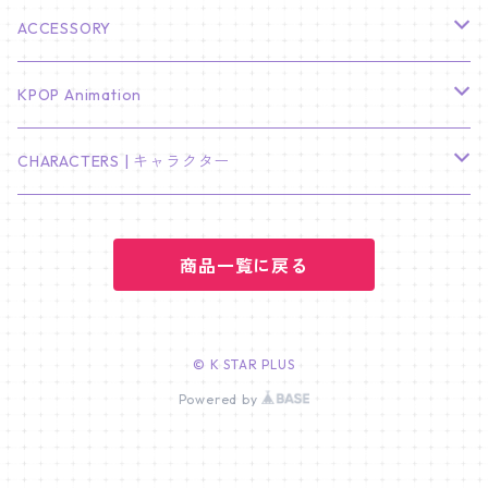
KIM SOO HYUN
J-HOPE
ミニ壁掛けカレンダー
S.COUPS
Light Stick Pouch
Stray Kids
韓国語単語カード
BT21
01/01 WINTER
ACCESSORY
LEE JONG SUK
RM
卓上カレンダー
ジョンハン
バンチャン
TXT
プレミアム写真集
Stray Kids
01/16 SEUNGKWAN
PIERCE
KPOP Animation
LEE JOON GI
SUGA
ミニ卓上カレンダー
ジョシュア
リノ
ヨンジュン
MANIAC ENCORE
ENHYPEN
ステッカー&粘着メモ紙セット
SKZOO
02/01 DOYOUNG
EARRING
KPop Demon Hunters
CHARACTERS | キャラクター
NAM JOO HYUK
JIMIN
ジュン
チャンビン
スビン
PILOT : FOR ★★★★★
HEESEUNG
"SKZ TOY WORLD"
ASTRO
パノラマポスター
NewJeans
02/01 JIHYO
NECKLACE
ハローキティ｜Hello kitty
PARK BO GUM
商品一覧に戻る
V
ホシ
スンミン
ボムギュ
5-STAR Seoul Special
JAY
SKZ'S MAGIC SCHOOL
MJ
NewJeans
キャンバスフレーム
LE SSERAFIM
02/03 REI
BRACELET
マイメロディ My Melody
PARK SEO JUN
JUNGKOOK
ウォヌ
ハン
テヒョン
"SKZ TOY WORLD"
JAKE
JINJIN
ミンジ
A2 Size (42 × 59.4 cm)
FLAME RISES
LE SSERAFIM
人生4カットフォト
IVE
02/05 TAEHYUN
RING
© K STAR PLUS
JI CHANG WOOK
ウジ
Powered by
ヒョンジン
ヒュニンカイ
SKZ'S MAGIC SCHOOL
SUNGHOON
CHA EUN WOO
ハニ
A3 Size (29.7×42 cm)
FEARLESS
SAKURA
aespa
メガネ拭き
SEVENTEEN
02/08 I.N
GONG YOO
ドギョム
フィリックス
dominATE SEOUL
SUNOO
ROCKY
ダニエル
A4 Size (21 ×29.7 cm)
FEARNADA 2023 S/S
YUNJIN