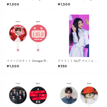
ket) うちわ - 防弾少年団 (BTS
ket) うちわ - ジョングク (JU
¥1,500
¥1,500
_01)
NGKOOK_20)
イメージピケット (Image Pic
アイリット ILLIT ウォンヒ パ
ket) うちわ - ヴィ (V_04)
ノラマポスター (WONHEE Po
¥1,500
¥350
ster) 700*330mm 【wonhe
e_01】