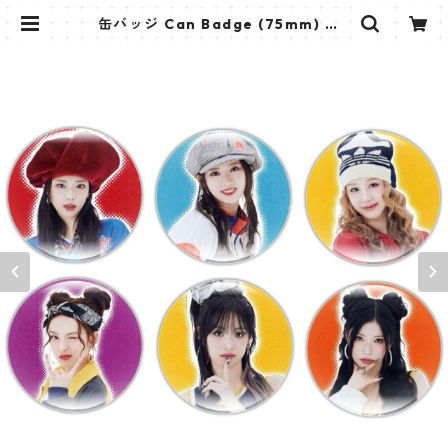
缶バッジ Can Badge (75mm) 【B
ABY MONSTER - ベイビーモンス
ター】 | K STAR PLUS