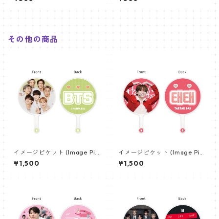
MONSTER AHYEON (ベイビ
MONSTER AHYEON (ベイビ
ーモンスターアヒョン01)
ーモンスターアヒョン02)
その他の商品
イメージピケット (Image Pic
イメージピケット (Image Pic
ket) うちわ - 防弾少年団 (BTS
ket) うちわ - ヴィ (V_04)
¥1,500
¥1,500
_04)