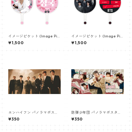
イメージピケット (Image Pic
イメージピケット (Image Pic
ket) うちわ - ジョングク (JU
ket) うちわ - 防弾少年団 (BTS
¥1,500
¥1,500
NGKOOK_21)
_10)
エンハイフン パノラマポスタ
防弾少年団 パノラマポスター
ー (ENHYPEN Poster) 700*3
(BTS Poster) 700*330mm
¥350
¥350
30mm 【Enhypen_02】
【ジェイホープ J-HOPE-26】