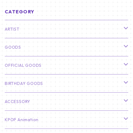
CATEGORY
ARTIST
俳優
GOODS
CHA EUN WOO
BTS
カレンダー
OFFICIAL GOODS
HYUNBIN
JIN
壁掛けカレンダー
SEVENTEEN
フォトカードセット(60枚入り)
LIGHT STICK
BIRTHDAY GOODS
KIM SOO HYUN
J-HOPE
ミニ壁掛けカレンダー
S.COUPS
Light Stick Pouch
Stray Kids
韓国語単語カード
BT21
01/01 WINTER
ACCESSORY
LEE JONG SUK
RM
卓上カレンダー
ジョンハン
バンチャン
TXT
プレミアム写真集
Stray Kids
01/16 SEUNGKWAN
PIERCE
KPOP Animation
LEE JOON GI
SUGA
ミニ卓上カレンダー