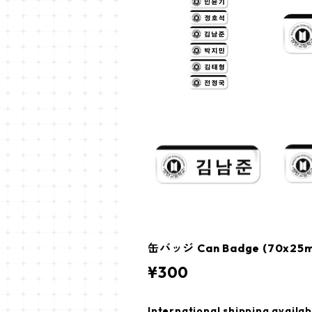
缶バッジ Can Badge (70x2
¥300
International shipping availab