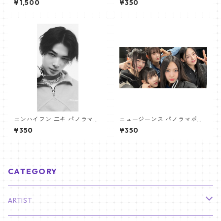
¥1,500
¥350
NGWON Poster) 700*330m
m 【Jungwon_02】
エンハイフン 二キ パノラマポ
ニュージーンス パノラマポス
スター (ENHYPEN NIKI Poste
ター (Newjeans Panorama P
¥350
¥350
r) 700*330mm 【Niki_01】
oster) 700*330mm 【newj
eans-01】
CATEGORY
ARTIST