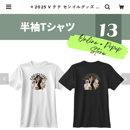
＊2025 V テテ センイルグッズ ＊
半袖Tシャツ [オンライン&ポップア
ップストア限定] | K STAR PLUS