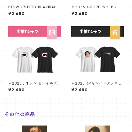
BTS WORLD TOUR ARIRANG
＊2026 J-HOPE ホビ センイ
デザイン Tシャツ 半袖 コット
ルグッズ ＊ 半袖Tシャツ
¥2,680
¥2,680
ンTシャツ S-XL ホワイト ブラ
ック 推し活 ライブ コンサート
韓国ファッション
＊2025 JIN ジン センイルグ
＊2025 RMセンイルグッズ ＊
ッズ ＊ 半袖Tシャツ [K☆PLU
半袖Tシャツ [K☆PARK / K-ST
¥2,680
¥2,680
S 限定]
AR PLUS 限定]
その他の商品