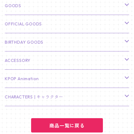
俳優
GOODS
CHA EUN WOO
BTS
カレンダー
OFFICIAL GOODS
HYUNBIN
JIN
壁掛けカレンダー
SEVENTEEN
フォトカードセット(60枚入り)
LIGHT STICK
BIRTHDAY GOODS
KIM SOO HYUN
J-HOPE
ミニ壁掛けカレンダー
S.COUPS
Light Stick Pouch
Stray Kids
韓国語単語カード
BT21
01/01 WINTER
ACCESSORY
LEE JONG SUK
RM
卓上カレンダー
ジョンハン
バンチャン
TXT
プレミアム写真集
Stray Kids
01/16 SEUNGKWAN
PIERCE
KPOP Animation
LEE JOON GI
SUGA
ミニ卓上カレンダー
ジョシュア
リノ
ヨンジュン
MANIAC ENCORE
ENHYPEN
ステッカー&粘着メモ紙セット
SKZOO
02/01 DOYOUNG
EARRING
KPop Demon Hunters
CHARACTERS | キャラクター
NAM JOO HYUK
JIMIN
ジュン
チャンビン
スビン
PILOT : FOR ★★★★★
HEESEUNG
"SKZ TOY WORLD"
ASTRO
パノラマポスター
NewJeans
02/01 JIHYO
NECKLACE
ハローキティ｜Hello kitty
PARK BO GUM
商品一覧に戻る
V
ホシ
スンミン
ボムギュ
5-STAR Seoul Special
JAY
SKZ'S MAGIC SCHOOL
MJ
NewJeans
キャンバスフレーム
LE SSERAFIM
02/03 REI
BRACELET
マイメロディ My Melody