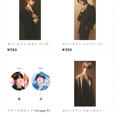
エンハイフン ヒスン パノラマ
エンハイフン ソンフン パノラ
ポスター (ENHYPEN HEESEU
マポスター (ENHYPEN SUNGH
¥350
¥350
NG Poster) 700*330mm
OON Poster) 700*330mm
【heeseung_01】
【Sunghoon_02】
イメージピケット (Image Pic
エンハイフン ジョンウォン パ
ket) うちわ - ジン (JIN-13)
ノラマポスター (ENHYPEN JU