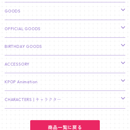
俳優
GOODS
CHA EUN WOO
BTS
カレンダー
OFFICIAL GOODS
HYUNBIN
JIN
壁掛けカレンダー
SEVENTEEN
フォトカードセット(60枚入り)
LIGHT STICK
BIRTHDAY GOODS
KIM SOO HYUN
J-HOPE
ミニ壁掛けカレンダー
S.COUPS
Light Stick Pouch
Stray Kids
韓国語単語カード
BT21
01/01 WINTER
ACCESSORY
LEE JONG SUK
RM
卓上カレンダー
ジョンハン
バンチャン
TXT
プレミアム写真集
Stray Kids
01/16 SEUNGKWAN
PIERCE
KPOP Animation
LEE JOON GI
SUGA
ミニ卓上カレンダー
ジョシュア
リノ
ヨンジュン
MANIAC ENCORE
ENHYPEN
ステッカー&粘着メモ紙セット
SKZOO
02/01 DOYOUNG
EARRING
KPop Demon Hunters
CHARACTERS | キャラクター
NAM JOO HYUK
JIMIN
ジュン
チャンビン
スビン
PILOT : FOR ★★★★★
HEESEUNG
"SKZ TOY WORLD"
ASTRO
パノラマポスター
NewJeans
02/01 JIHYO
NECKLACE
ハローキティ｜Hello kitty
PARK BO GUM
商品一覧に戻る
V
ホシ