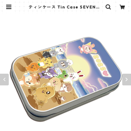
ティンケース Tin Case SEVENTE
EN (SEVENTEEN-3) | K STAR PL
US