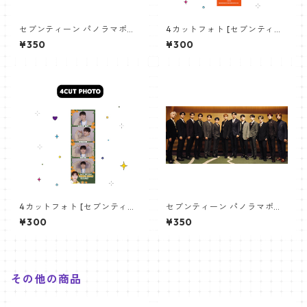
セブンティーン パノラマポス
4カットフォト [セブンティー
ター (SEVENTEEN Poster) 70
ン ホシ-03]4CUT PHOTO SE
¥350
¥300
0*330mm 【seventeen-0
VENTEEN HOSHI 03
6】
4カットフォト [セブンティー
セブンティーン パノラマポス
ン スングァン-02]4CUT PHO
ター (SEVENTEEN Poster) 70
¥300
¥350
TO SEVENTEEN SEUNGKWAN
0*330mm 【seventeen-0
02
3】
その他の商品