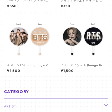
ジードラゴン パノラマポスタ
アイリット ILLIT ウォンヒ パ
ー (GD Poster) 700*330mm
ノラマポスター (WONHEE Po
¥350
¥350
【GD 10】
ster) 700*330mm 【wonhe
e_01】
イメージピケット (Image Pic
イメージピケット (Image Pic
ket) うちわ - 防弾少年団 (BTS
ket) うちわ - ジミン(JIMIN-1
¥1,500
¥1,500
_05)
6)
CATEGORY
ARTIST