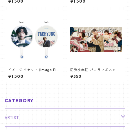
¥1,500
¥1,500
イメージピケット (Image Pic
防弾少年団 パノラマポスター
ket) うちわ - ヴィ (V_12)
(BTS Poster) 700*330mm
¥1,500
¥350
【ジェイホープ J-HOPE-26】
CATEGORY
ARTIST