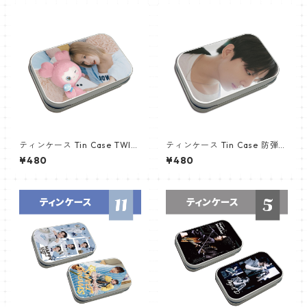
ティンケース Tin Case TWIC
ティンケース Tin Case 防弾少
E トゥワイス MOMO (MOMO
年団 JUNGKOOK (JK-12)
¥480
¥480
-02)