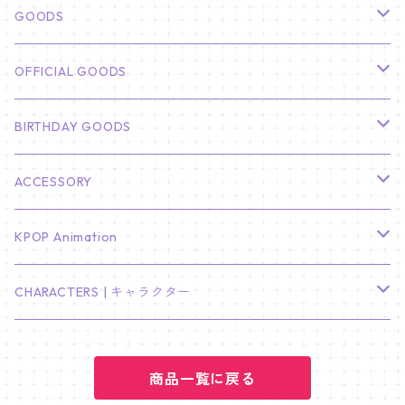
俳優
GOODS
CHA EUN WOO
BTS
カレンダー
OFFICIAL GOODS
HYUNBIN
JIN
壁掛けカレンダー
SEVENTEEN
フォトカードセット(60枚入り)
LIGHT STICK
BIRTHDAY GOODS
KIM SOO HYUN
J-HOPE
ミニ壁掛けカレンダー
S.COUPS
Light Stick Pouch
Stray Kids
韓国語単語カード
BT21
01/01 WINTER
ACCESSORY
LEE JONG SUK
RM
卓上カレンダー
ジョンハン
バンチャン
TXT
プレミアム写真集
Stray Kids
01/16 SEUNGKWAN
PIERCE
KPOP Animation
LEE JOON GI
SUGA
ミニ卓上カレンダー
ジョシュア
リノ
ヨンジュン
MANIAC ENCORE
ENHYPEN
ステッカー&粘着メモ紙セット
SKZOO
02/01 DOYOUNG
EARRING
KPop Demon Hunters
CHARACTERS | キャラクター
NAM JOO HYUK
JIMIN
ジュン
チャンビン
スビン
PILOT : FOR ★★★★★
HEESEUNG
"SKZ TOY WORLD"
ASTRO
パノラマポスター
NewJeans
02/01 JIHYO
NECKLACE
ハローキティ｜Hello kitty
PARK BO GUM
商品一覧に戻る
V
ホシ
スンミン
ボムギュ
5-STAR Seoul Special
JAY
SKZ'S MAGIC SCHOOL
MJ
NewJeans
キャンバスフレーム
LE SSERAFIM
02/03 REI
BRACELET
マイメロディ My Melody