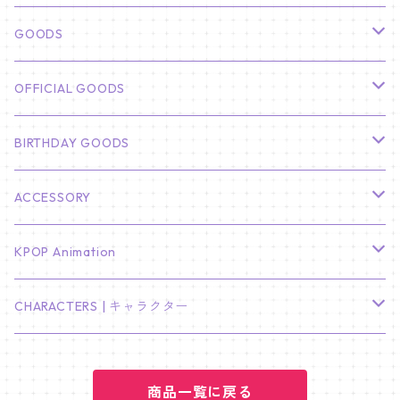
俳優
GOODS
CHA EUN WOO
BTS
カレンダー
OFFICIAL GOODS
HYUNBIN
JIN
壁掛けカレンダー
SEVENTEEN
フォトカードセット(60枚入り)
LIGHT STICK
BIRTHDAY GOODS
KIM SOO HYUN
J-HOPE
ミニ壁掛けカレンダー
S.COUPS
Light Stick Pouch
Stray Kids
韓国語単語カード
BT21
01/01 WINTER
ACCESSORY
LEE JONG SUK
RM
卓上カレンダー
ジョンハン
バンチャン
TXT
プレミアム写真集
Stray Kids
01/16 SEUNGKWAN
PIERCE
KPOP Animation
LEE JOON GI
SUGA
ミニ卓上カレンダー
ジョシュア
リノ
ヨンジュン
MANIAC ENCORE
ENHYPEN
ステッカー&粘着メモ紙セット
SKZOO
02/01 DOYOUNG
EARRING
KPop Demon Hunters
CHARACTERS | キャラクター
NAM JOO HYUK
JIMIN
ジュン
チャンビン
スビン
PILOT : FOR ★★★★★
HEESEUNG
"SKZ TOY WORLD"
ASTRO
パノラマポスター
NewJeans
02/01 JIHYO
NECKLACE
ハローキティ｜Hello kitty
PARK BO GUM
商品一覧に戻る
V
ホシ