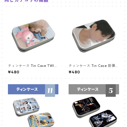
ティンケース Tin Case TWIC
ティンケース Tin Case 防弾少
E トゥワイス MOMO (MOMO
年団 JUNGKOOK (JK-12)
¥480
¥480
-02)