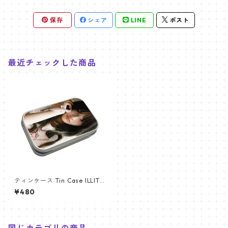
保存
シェア
LINE
ポスト
最近チェックした商品
ティンケース Tin Case ILLIT
アイリット IROHA (IROHA-0
¥480
3)
同じカテゴリの商品