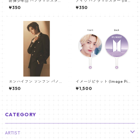
防弾少年団 パノラマポスター
アイヴ パノラマポスター (IVE
(BTS Poster) 700*330mm
Poster) 700*330mm 【IVE-
¥350
¥350
【ジェイホープ J-HOPE-26】
03】
エンハイフン ソンフン パノラ
イメージピケット (Image Pic
マポスター (ENHYPEN SUNGH
ket) うちわ - ジョングク (JU
¥350
¥1,500
OON Poster) 700*330mm
NGKOOK_07)
【Sunghoon_02】
CATEGORY
ARTIST