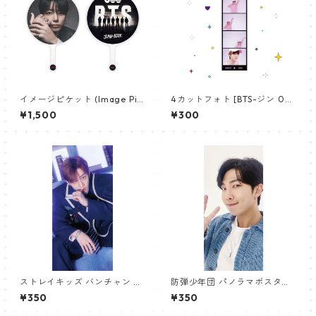
イメージピケット (Image Pic
4カットフォト [BTS-ジン 02]
ket) うちわ - ジョングク (JU
4CUT PHOTO BTS-JIN 02
¥1,500
¥300
NGKOOK_19)
ストレイキッズ バンチャン パ
防弾少年団 パノラマポスター
ノラマポスター (Stray Kids B
(BTS Poster) 700*330mm
¥350
¥350
angchan Poster) 700*330
【アールエム RM-14】
mm 【bangchan-10】