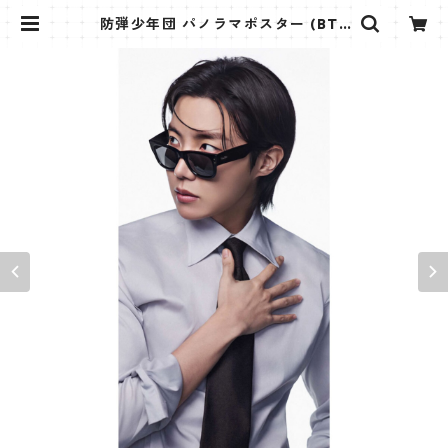
防弾少年団 パノラマポスター (BTS
Poster) 700*330mm 【ジェイホ
ープ J-HOPE-29】 | K STAR PLU
S