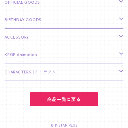
CHA EUN WOO
BTS
カレンダー
OFFICIAL GOODS
HYUNBIN
JIN
壁掛けカレンダー
SEVENTEEN
フォトカードセット(60枚入り)
LIGHT STICK
BIRTHDAY GOODS
KIM SOO HYUN
J-HOPE
ミニ壁掛けカレンダー
S.COUPS
Light Stick Pouch
Stray Kids
韓国語単語カード
BT21
01/01 WINTER
ACCESSORY
LEE JONG SUK
RM
卓上カレンダー
ジョンハン
バンチャン
TXT
プレミアム写真集
Stray Kids
01/16 SEUNGKWAN
PIERCE
KPOP Animation
LEE JOON GI
SUGA
ミニ卓上カレンダー
ジョシュア
リノ
ヨンジュン
MANIAC ENCORE
ENHYPEN
ステッカー&粘着メモ紙セット
SKZOO
02/01 DOYOUNG
EARRING
KPop Demon Hunters
CHARACTERS | キャラクター
NAM JOO HYUK
JIMIN
ジュン
チャンビン
スビン
PILOT : FOR ★★★★★
HEESEUNG
"SKZ TOY WORLD"
ASTRO
パノラマポスター
NewJeans
02/01 JIHYO
NECKLACE
ハローキティ｜Hello kitty
PARK BO GUM
商品一覧に戻る
V
ホシ
スンミン
ボムギュ
5-STAR Seoul Special
JAY
SKZ'S MAGIC SCHOOL
MJ
NewJeans
キャンバスフレーム
LE SSERAFIM
02/03 REI
BRACELET
マイメロディ My Melody
PARK SEO JUN
JUNGKOOK
ウォヌ
ハン
テヒョン
"SKZ TOY WORLD"
JAKE
JINJIN
ミンジ
A2 Size (42 × 59.4 cm)
FLAME RISES
LE SSERAFIM
人生4カットフォト
IVE
02/05 TAEHYUN
RING
© K STAR PLUS