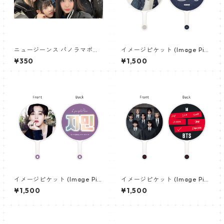
ニュージーンス パノラマポス
イメージピケット (Image Pic
ター (Newjeans Panorama P
ket) うちわ - ジョングク (JU
¥350
¥1,500
oster) 700*330mm 【newj
NGKOOK_20)
eans-01】
イメージピケット (Image Pic
イメージピケット (Image Pic
ket) うちわ - ジミン(JIMIN-0
ket) うちわ - 防弾少年団 (BTS
¥1,500
¥1,500
1)
_10)