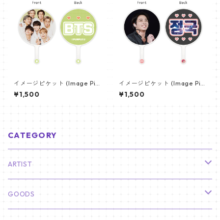
イメージピケット (Image Pic
イメージピケット (Image Pic
ket) うちわ - 防弾少年団 (BTS
ket) うちわ - ジョングク (JU
¥1,500
¥1,500
_04)
NGKOOK_09)
CATEGORY
ARTIST
俳優
GOODS