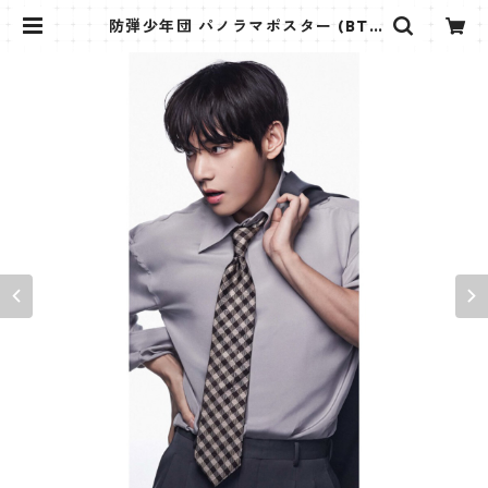
防弾少年団 パノラマポスター (BTS
Poster) 700*330mm 【テヒョン
V-41】 | K STAR PLUS