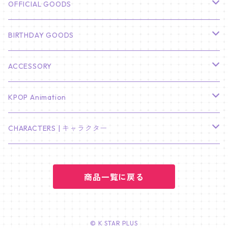
CHA EUN WOO
BTS
カレンダー
OFFICIAL GOODS
HYUNBIN
JIN
壁掛けカレンダー
SEVENTEEN
フォトカードセット(60枚入り)
LIGHT STICK
BIRTHDAY GOODS
KIM SOO HYUN
J-HOPE
ミニ壁掛けカレンダー
S.COUPS
Light Stick Pouch
Stray Kids
韓国語単語カード
BT21
01/01 WINTER
ACCESSORY
LEE JONG SUK
RM
卓上カレンダー
ジョンハン
バンチャン
TXT
プレミアム写真集
Stray Kids
01/16 SEUNGKWAN
PIERCE
KPOP Animation
LEE JOON GI
SUGA
ミニ卓上カレンダー
ジョシュア
リノ
ヨンジュン
MANIAC ENCORE
ENHYPEN
ステッカー&粘着メモ紙セット
SKZOO
02/01 DOYOUNG
EARRING
KPop Demon Hunters
CHARACTERS | キャラクター
NAM JOO HYUK
JIMIN
ジュン
チャンビン
スビン
PILOT : FOR ★★★★★
HEESEUNG
"SKZ TOY WORLD"
ASTRO
パノラマポスター
NewJeans
02/01 JIHYO
NECKLACE
ハローキティ｜Hello kitty
PARK BO GUM
商品一覧に戻る
V
ホシ
スンミン
ボムギュ
5-STAR Seoul Special
JAY
SKZ'S MAGIC SCHOOL
MJ
NewJeans
キャンバスフレーム
LE SSERAFIM
02/03 REI
BRACELET
マイメロディ My Melody
PARK SEO JUN
JUNGKOOK
ウォヌ
ハン
テヒョン
"SKZ TOY WORLD"
JAKE
JINJIN
ミンジ
A2 Size (42 × 59.4 cm)
FLAME RISES
LE SSERAFIM
人生4カットフォト
IVE
02/05 TAEHYUN
RING
© K STAR PLUS