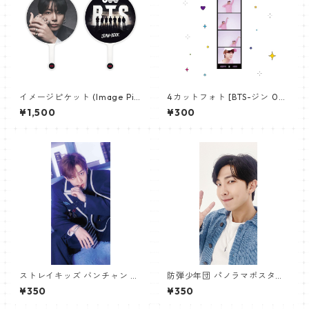
イメージピケット (Image Pic
4カットフォト [BTS-ジン 02]
ket) うちわ - ジョングク (JU
4CUT PHOTO BTS-JIN 02
¥1,500
¥300
NGKOOK_19)
ストレイキッズ バンチャン パ
防弾少年団 パノラマポスター
ノラマポスター (Stray Kids B
(BTS Poster) 700*330mm
¥350
¥350
angchan Poster) 700*330
【アールエム RM-14】
mm 【bangchan-10】