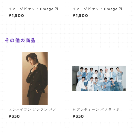
イメージピケット (Image Pic
イメージピケット (Image Pic
ket) うちわ - ジョングク (JU
ket) うちわ - ジン (JIN-08)
¥1,500
¥1,500
NGKOOK_08)
その他の商品
エンハイフン ソンフン パノラ
セブンティーン パノラマポス
マポスター (ENHYPEN SUNGH
ター (SEVENTEEN Poster) 70
¥350
¥350
OON Poster) 700*330mm
0*330mm 【seventeen-0
【Sunghoon_02】
6】