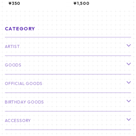
ノラマポスター (ENHYPEN JU
ket) うちわ - ジン (JIN-13)
¥350
¥1,500
NGWON Poster) 700*330m
m 【Jungwon_02】
CATEGORY
ARTIST
俳優
GOODS
CHA EUN WOO
BTS
カレンダー
OFFICIAL GOODS
HYUNBIN
JIN
壁掛けカレンダー
SEVENTEEN
フォトカードセット(60枚入り)
LIGHT STICK
BIRTHDAY GOODS
KIM SOO HYUN
J-HOPE
ミニ壁掛けカレンダー
S.COUPS
Light Stick Pouch
Stray Kids
韓国語単語カード
BT21
01/01 WINTER
ACCESSORY
LEE JONG SUK
RM
卓上カレンダー