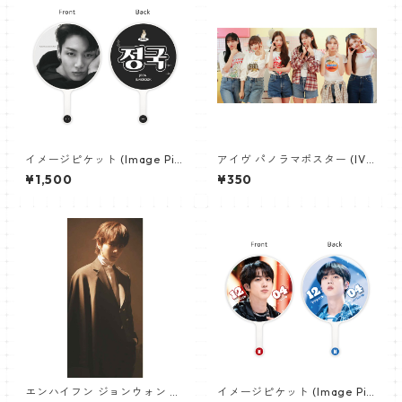
イメージピケット (Image Pic
アイヴ パノラマポスター (IVE
ket) うちわ - ジョングク (JU
Poster) 700*330mm 【IVE-
¥1,500
¥350
NGKOOK_22)
02】
エンハイフン ジョンウォン パ
イメージピケット (Image Pic