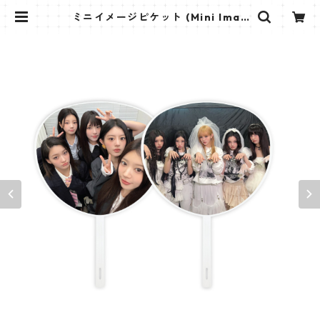
ミニイメージピケット (Mini Imag
e Picket) うちわ - ILLIT アイリッ
ト (ILLIT 03) | K STAR PLUS