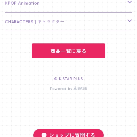
ジョンハン
バンチャン
TXT
プレミアム写真集
Stray Kids
01/16 SEUNGKWAN
PIERCE
KPOP Animation
LEE JOON GI
SUGA
ミニ卓上カレンダー
ジョシュア
リノ
ヨンジュン
MANIAC ENCORE
ENHYPEN
ステッカー&粘着メモ紙セット
SKZOO
02/01 DOYOUNG
EARRING
KPop Demon Hunters
CHARACTERS | キャラクター
NAM JOO HYUK
JIMIN
ジュン
チャンビン
スビン
PILOT : FOR ★★★★★
HEESEUNG
"SKZ TOY WORLD"
ASTRO
パノラマポスター
NewJeans
02/01 JIHYO
NECKLACE
ハローキティ｜Hello kitty
PARK BO GUM
商品一覧に戻る
V
ホシ
スンミン
ボムギュ
5-STAR Seoul Special
JAY
SKZ'S MAGIC SCHOOL
MJ
NewJeans
キャンバスフレーム
LE SSERAFIM
02/03 REI
BRACELET
マイメロディ My Melody
PARK SEO JUN
JUNGKOOK
ウォヌ
ハン
テヒョン
"SKZ TOY WORLD"
JAKE
JINJIN
ミンジ
A2 Size (42 × 59.4 cm)
FLAME RISES
LE SSERAFIM
人生4カットフォト
IVE
02/05 TAEHYUN
RING
© K STAR PLUS
JI CHANG WOOK
ウジ
Powered by
ヒョンジン
ヒュニンカイ
SKZ'S MAGIC SCHOOL
SUNGHOON
CHA EUN WOO
ハニ
A3 Size (29.7×42 cm)
FEARLESS
SAKURA
aespa
メガネ拭き
SEVENTEEN
02/08 I.N
GONG YOO
ドギョム
フィリックス
dominATE SEOUL
SUNOO
ROCKY
ダニエル
A4 Size (21 ×29.7 cm)
FEARNADA 2023 S/S
YUNJIN
KARINA
IN THE SOOP 2
IVE
ホログラムシール
TXT
02/09 JUNGWON
PARK HYUNG SIK
ディエイト
アイエン
SKZ 5'CLOCK
JUNGWON
MOONBIN
ヘリン
A5 Size (14.8 x 21 cm)
FEARNADA 2024 S/S
CHAEWON
WINTER
2023 CARAT LAND
GAEUL
Bake Shop
TWICE
ティブティブシール
aespa
02/11 DINO
ショップに質問する