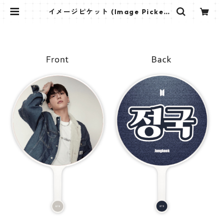
イメージピケット (Image Picket)
うちわ - ジョングク (JUNGKOOK_
20) | K STAR PLUS