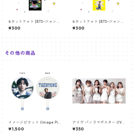
4カットフォト [BTS-ジョング
4カットフォト [BTS-ジョング
ク 16] 4CUT PHOTO BTS-JU
ク 15] 4CUT PHOTO BTS-JU
¥300
¥300
NGKOOK 16
NGKOOK 15
その他の商品
イメージピケット (Image Pic
アイヴ パノラマポスター (IVE
ket) うちわ - ヴィ (V_12)
Poster) 700*330mm 【IVE-
¥1,500
¥350
03】