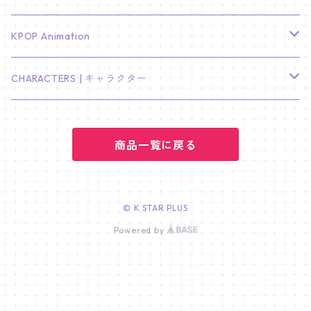
LEE JONG SUK
RM
卓上カレンダー
ジョンハン
バンチャン
TXT
プレミアム写真集
Stray Kids
01/16 SEUNGKWAN
PIERCE
KPOP Animation
LEE JOON GI
SUGA
ミニ卓上カレンダー
ジョシュア
リノ
ヨンジュン
MANIAC ENCORE
ENHYPEN
ステッカー&粘着メモ紙セット
SKZOO
02/01 DOYOUNG
EARRING
KPop Demon Hunters
CHARACTERS | キャラクター
NAM JOO HYUK
JIMIN
ジュン
チャンビン
スビン
PILOT : FOR ★★★★★
HEESEUNG
"SKZ TOY WORLD"
ASTRO
パノラマポスター
NewJeans
02/01 JIHYO
NECKLACE
ハローキティ｜Hello kitty
PARK BO GUM
商品一覧に戻る
V
ホシ
スンミン
ボムギュ
5-STAR Seoul Special
JAY
SKZ'S MAGIC SCHOOL
MJ
NewJeans
キャンバスフレーム
LE SSERAFIM
02/03 REI
BRACELET
マイメロディ My Melody
PARK SEO JUN
JUNGKOOK
ウォヌ
ハン
テヒョン
"SKZ TOY WORLD"
JAKE
JINJIN
ミンジ
A2 Size (42 × 59.4 cm)
FLAME RISES
LE SSERAFIM
人生4カットフォト
IVE
02/05 TAEHYUN
RING
© K STAR PLUS
JI CHANG WOOK
ウジ
Powered by
ヒョンジン
ヒュニンカイ
SKZ'S MAGIC SCHOOL
SUNGHOON
CHA EUN WOO
ハニ
A3 Size (29.7×42 cm)
FEARLESS
SAKURA
aespa
メガネ拭き
SEVENTEEN
02/08 I.N
GONG YOO
ドギョム
フィリックス
dominATE SEOUL
SUNOO
ROCKY
ダニエル
A4 Size (21 ×29.7 cm)
FEARNADA 2023 S/S
YUNJIN
KARINA
IN THE SOOP 2
IVE
ホログラムシール
TXT
02/09 JUNGWON
PARK HYUNG SIK
ディエイト
アイエン