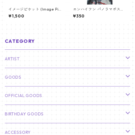
イメージピケット (Image Pic
エンハイフン パノラマポスタ
ket) うちわ - ジン (JIN-06)
ー (ENHYPEN Poster) 700*3
¥1,500
¥350
30mm 【Enhypen_03】
CATEGORY
ARTIST
俳優
GOODS
CHA EUN WOO
BTS
カレンダー
OFFICIAL GOODS
HYUNBIN
JIN
壁掛けカレンダー
SEVENTEEN
フォトカードセット(60枚入り)
LIGHT STICK
BIRTHDAY GOODS
KIM SOO HYUN
J-HOPE
ミニ壁掛けカレンダー
S.COUPS
Light Stick Pouch
Stray Kids
韓国語単語カード
BT21
01/01 WINTER
ACCESSORY