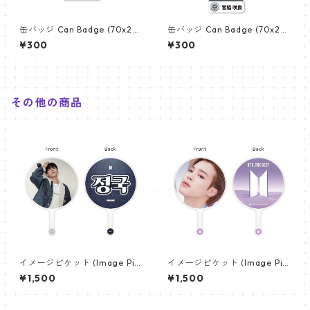
缶バッジ Can Badge (70x25
缶バッジ Can Badge (70x25
mm) 【NEWJEANS - ニュージ
mm) 【LE SSERAFIM - ルセラ
¥300
¥300
ーンズ】
フィム】
その他の商品
イメージピケット (Image Pic
イメージピケット (Image Pic
ket) うちわ - ジョングク (JU
ket) うちわ - ジミン(JIMIN-0
¥1,500
¥1,500
NGKOOK_20)
6)