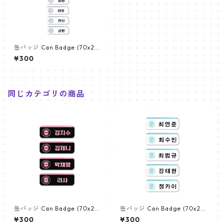
缶バッジ Can Badge (70x25
mm) 【ALD1 - アルディーワ
¥300
ン】
同じカテゴリの商品
缶バッジ Can Badge (70x25
缶バッジ Can Badge (70x25
mm) 【BLACKPINK - ブラッ
mm) 【TXT - トゥバトゥ】
¥300
¥300