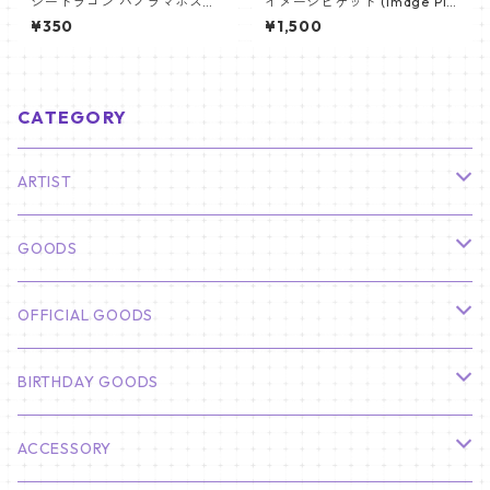
ジードラゴン パノラマポスタ
イメージピケット (Image Pic
ー (GD Poster) 700*330mm
ket) うちわ - ジミン(JIMIN-0
¥350
¥1,500
【GD 10】
1)
CATEGORY
ARTIST
俳優
GOODS
CHA EUN WOO
BTS
カレンダー
OFFICIAL GOODS
HYUNBIN
JIN
壁掛けカレンダー
SEVENTEEN
フォトカードセット(60枚入り)
LIGHT STICK
BIRTHDAY GOODS
KIM SOO HYUN
J-HOPE
ミニ壁掛けカレンダー
S.COUPS
Light Stick Pouch
Stray Kids
韓国語単語カード
BT21
01/01 WINTER
ACCESSORY