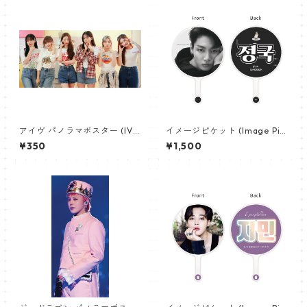
アイヴ パノラマポスター (IVE
イメージピケット (Image Pic
Poster) 700*330mm 【IVE-
ket) うちわ - ジョングク (JU
¥350
¥1,500
02】
NGKOOK_22)