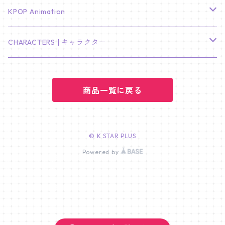
LEE JONG SUK
RM
卓上カレンダー
ジョンハン
バンチャン
TXT
プレミアム写真集
Stray Kids
01/16 SEUNGKWAN
PIERCE
KPOP Animation
LEE JOON GI
SUGA
ミニ卓上カレンダー
ジョシュア
リノ
ヨンジュン
MANIAC ENCORE
ENHYPEN
ステッカー&粘着メモ紙セット
SKZOO
02/01 DOYOUNG
EARRING
KPop Demon Hunters
CHARACTERS | キャラクター
NAM JOO HYUK
JIMIN
ジュン
チャンビン
スビン
PILOT : FOR ★★★★★
HEESEUNG
"SKZ TOY WORLD"
ASTRO
パノラマポスター
NewJeans
02/01 JIHYO
NECKLACE
ハローキティ｜Hello kitty
PARK BO GUM
商品一覧に戻る
V
ホシ
スンミン
ボムギュ
5-STAR Seoul Special
JAY
SKZ'S MAGIC SCHOOL
MJ
NewJeans
キャンバスフレーム
LE SSERAFIM
02/03 REI
BRACELET
マイメロディ My Melody
PARK SEO JUN
JUNGKOOK
ウォヌ
ハン
テヒョン
"SKZ TOY WORLD"
JAKE
JINJIN
ミンジ
A2 Size (42 × 59.4 cm)
FLAME RISES
LE SSERAFIM
人生4カットフォト
IVE
02/05 TAEHYUN
RING
© K STAR PLUS
JI CHANG WOOK
ウジ
Powered by
ヒョンジン
ヒュニンカイ
SKZ'S MAGIC SCHOOL
SUNGHOON
CHA EUN WOO
ハニ
A3 Size (29.7×42 cm)
FEARLESS
SAKURA
aespa
メガネ拭き
SEVENTEEN
02/08 I.N
GONG YOO
ドギョム
フィリックス
dominATE SEOUL
SUNOO
ROCKY
ダニエル
A4 Size (21 ×29.7 cm)
FEARNADA 2023 S/S
YUNJIN
KARINA
IN THE SOOP 2
IVE
ホログラムシール
TXT
02/09 JUNGWON
PARK HYUNG SIK
ディエイト
アイエン
SKZ 5'CLOCK
JUNGWON
MOONBIN
ヘリン
A5 Size (14.8 x 21 cm)
FEARNADA 2024 S/S
CHAEWON
WINTER
2023 CARAT LAND
GAEUL
Bake Shop