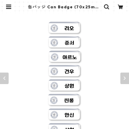
缶バッジ Can Badge (70x25mm)
【ALD1 - アルディーワン】 | K ST
AR PLUS