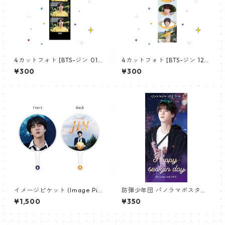
4カットフォト [BTS-ジン 01]
4カットフォト [BTS-ジン 12]
4CUT PHOTO BTS-JIN 01
4CUT PHOTO BTS-JIN 12
¥300
¥300
イメージピケット (Image Pic
防弾少年団 パノラマポスター
ket) うちわ - ジン (JIN-08)
(BTS Poster) 700*330mm
¥1,500
¥350
【ジン Jin-10】