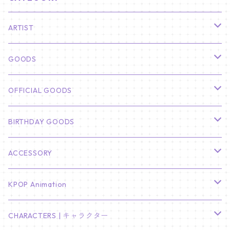
ARTIST
俳優
GOODS
CHA EUN WOO
BTS
カレンダー
OFFICIAL GOODS
HYUNBIN
JIN
壁掛けカレンダー
SEVENTEEN
フォトカードセット(60枚入り)
LIGHT STICK
BIRTHDAY GOODS
KIM SOO HYUN
J-HOPE
ミニ壁掛けカレンダー
S.COUPS
Light Stick Pouch
Stray Kids
韓国語単語カード
BT21
01/01 WINTER
ACCESSORY
LEE JONG SUK
RM
卓上カレンダー
ジョンハン
バンチャン
TXT
プレミアム写真集
Stray Kids
01/16 SEUNGKWAN
PIERCE
KPOP Animation
LEE JOON GI
SUGA
ミニ卓上カレンダー
ジョシュア
リノ
ヨンジュン
MANIAC ENCORE
ENHYPEN
ステッカー&粘着メモ紙セット
SKZOO
02/01 DOYOUNG
EARRING
KPop Demon Hunters
CHARACTERS | キャラクター