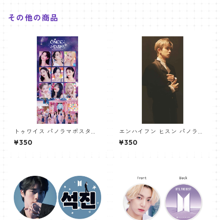
その他の商品
トゥワイス パノラマポスター
エンハイフン ヒスン パノラマ
(TWICE Poster) 700*330m
ポスター (ENHYPEN HEESEU
¥350
¥350
m 【Twice-03】
NG Poster) 700*330mm
【heeseung_01】