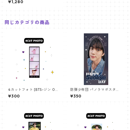
¥1,280
同じカテゴリの商品
4カットフォト [BTS-ジン 02]
防弾少年団 パノラマポスター
4CUT PHOTO BTS-JIN 02
(BTS Poster) 700*330mm
¥300
¥350
【ジン Jin-18】