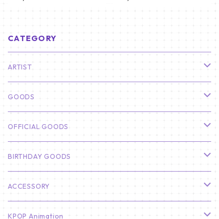
6)
CATEGORY
ARTIST
俳優
GOODS
CHA EUN WOO
BTS
カレンダー
OFFICIAL GOODS
HYUNBIN
JIN
壁掛けカレンダー
SEVENTEEN
フォトカードセット(60枚入り)
LIGHT STICK
BIRTHDAY GOODS
KIM SOO HYUN
J-HOPE
ミニ壁掛けカレンダー
S.COUPS
Light Stick Pouch
Stray Kids
韓国語単語カード
BT21
01/01 WINTER
ACCESSORY
LEE JONG SUK
RM
卓上カレンダー
ジョンハン
バンチャン
TXT
プレミアム写真集
Stray Kids
01/16 SEUNGKWAN
PIERCE
KPOP Animation