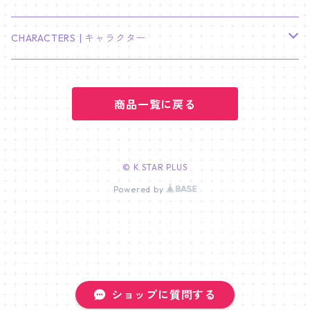
LEE JOON GI
SUGA
ミニ卓上カレンダー
ジョシュア
リノ
ヨンジュン
MANIAC ENCORE
ENHYPEN
ステッカー&粘着メモ紙セット
SKZOO
02/01 DOYOUNG
EARRING
KPop Demon Hunters
CHARACTERS | キャラクター
NAM JOO HYUK
JIMIN
ジュン
チャンビン
スビン
PILOT : FOR ★★★★★
HEESEUNG
"SKZ TOY WORLD"
ASTRO
パノラマポスター
NewJeans
02/01 JIHYO
NECKLACE
ハローキティ｜Hello kitty
PARK BO GUM
商品一覧に戻る
V
ホシ
スンミン
ボムギュ
5-STAR Seoul Special
JAY
SKZ'S MAGIC SCHOOL
MJ
NewJeans
キャンバスフレーム
LE SSERAFIM
02/03 REI
BRACELET
マイメロディ My Melody
PARK SEO JUN
JUNGKOOK
ウォヌ
ハン
テヒョン
"SKZ TOY WORLD"
JAKE
JINJIN
ミンジ
A2 Size (42 × 59.4 cm)
FLAME RISES
LE SSERAFIM
人生4カットフォト
IVE
02/05 TAEHYUN
RING
© K STAR PLUS
JI CHANG WOOK
ウジ
Powered by
ヒョンジン
ヒュニンカイ
SKZ'S MAGIC SCHOOL
SUNGHOON
CHA EUN WOO
ハニ
A3 Size (29.7×42 cm)
FEARLESS
SAKURA
aespa
メガネ拭き
SEVENTEEN
02/08 I.N
GONG YOO
ドギョム
フィリックス
dominATE SEOUL
SUNOO
ROCKY
ダニエル
A4 Size (21 ×29.7 cm)
FEARNADA 2023 S/S
YUNJIN
KARINA
IN THE SOOP 2
IVE
ホログラムシール
TXT
02/09 JUNGWON
PARK HYUNG SIK
ディエイト
アイエン
SKZ 5'CLOCK
JUNGWON
MOONBIN
ヘリン
A5 Size (14.8 x 21 cm)
FEARNADA 2024 S/S
CHAEWON
WINTER
2023 CARAT LAND
GAEUL
Bake Shop
TWICE
ティブティブシール
aespa
02/11 DINO
ショップに質問する
LEE MIN HO
ミンギュ