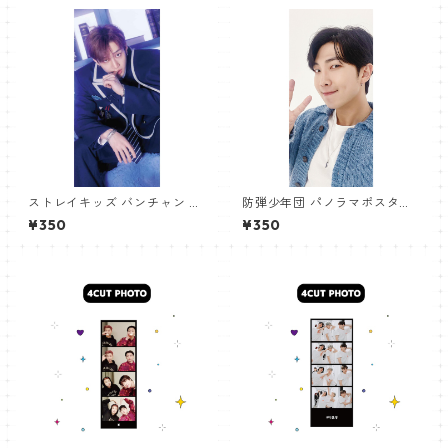
ストレイキッズ バンチャン パ
防弾少年団 パノラマポスター
ノラマポスター (Stray Kids B
(BTS Poster) 700*330mm
¥350
¥350
angchan Poster) 700*330
【アールエム RM-14】
mm 【bangchan-10】