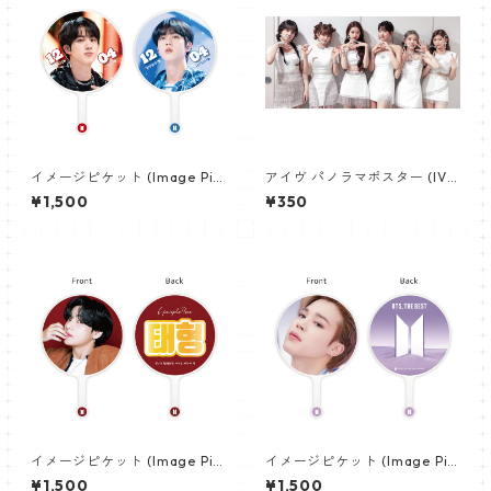
イメージピケット (Image Pic
アイヴ パノラマポスター (IVE
ket) うちわ - ジン (JIN-13)
Poster) 700*330mm 【IVE-
¥1,500
¥350
03】
イメージピケット (Image Pic
イメージピケット (Image Pic
ket) うちわ - ヴィ (V_02)
ket) うちわ - ジミン(JIMIN-0
¥1,500
¥1,500