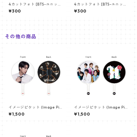
4カットフォト [BTS-ユニット
4カットフォト [BTS-ユニット
01] 4CUT PHOTO BTS- UNI
03] 4CUT PHOTO BTS- UNI
¥300
¥300
T 01
T 03
その他の商品
イメージピケット (Image Pic
イメージピケット (Image Pic
ket) うちわ - ジン (JIN-17)
ket) うちわ - 防弾少年団 (BTS
¥1,500
¥1,500
_01)