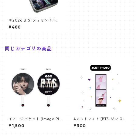
＊2026 BTS 13th センイルグ
ッズ ＊ティンケース
¥480
同じカテゴリの商品
イメージピケット (Image Pic
4カットフォト [BTS-ジン 02]
ket) うちわ - ジョングク (JU
4CUT PHOTO BTS-JIN 02
¥1,500
¥300
NGKOOK_19)