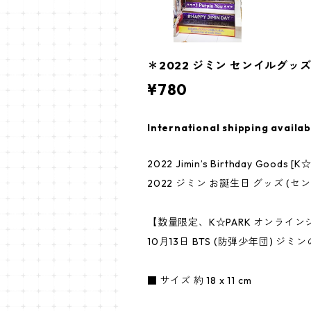
＊2022 ジミン センイルグッズ＊
¥780
International shipping availab
2022 Jimin’s Birthday Goods [K☆P
2022 ジミン お誕生日 グッズ (センイ
【数量限定、K☆PARK オンライ
10月13日 BTS (防弾少年団) 
■ サイズ 約 18 x 11 cm