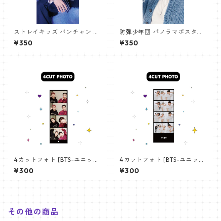
ストレイキッズ バンチャン パ
防弾少年団 パノラマポスター
ノラマポスター (Stray Kids B
(BTS Poster) 700*330mm
¥350
¥350
angchan Poster) 700*330
【アールエム RM-14】
mm 【bangchan-10】
4カットフォト [BTS-ユニット
4カットフォト [BTS-ユニット
01] 4CUT PHOTO BTS- UNI
03] 4CUT PHOTO BTS- UNI
¥300
¥300
T 01
T 03
その他の商品