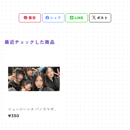
保存
シェア
LINE
ポスト
最近チェックした商品
ニュージーンス パノラマポス
ター (Newjeans Panorama P
¥350
oster) 700*330mm 【newj
eans-01】