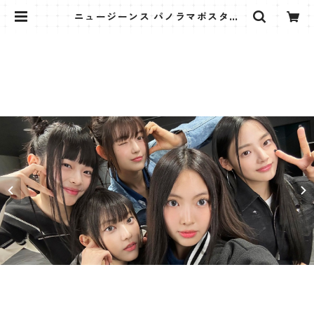
ニュージーンス パノラマポスター
(Newjeans Panorama Poster)
700*330mm 【newjeans-01】 |
K STAR PLUS