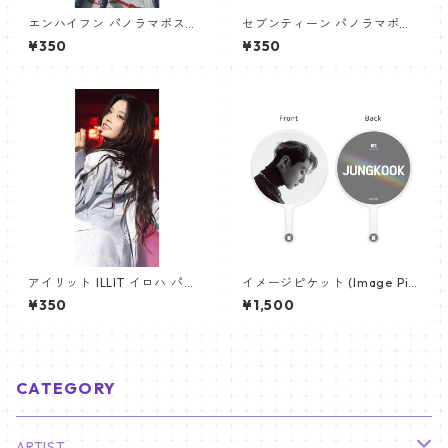
エンハイフン パノラマポスタ
セブンティーン パノラマポス
ー (ENHYPEN Poster) 700*3
ター (SEVENTEEN Poster) 70
¥350
¥350
30mm 【Enhypen_03】
0*330mm 【seventeen-0
6】
アイリット ILLIT イロハ パノ
イメージピケット (Image Pic
ラマポスター (IROHA Poster)
ket) うちわ - ジョングク (JU
¥350
¥1,500
700*330mm 【iroha_01】
NGKOOK_08)
CATEGORY
ARTIST