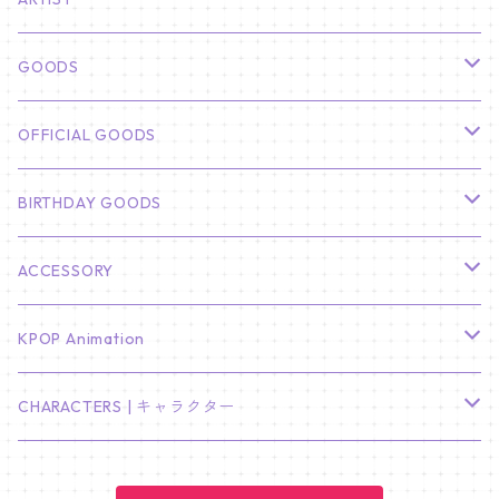
俳優
GOODS
CHA EUN WOO
BTS
カレンダー
OFFICIAL GOODS
HYUNBIN
JIN
壁掛けカレンダー
SEVENTEEN
フォトカードセット(60枚入り)
LIGHT STICK
BIRTHDAY GOODS
KIM SOO HYUN
J-HOPE
ミニ壁掛けカレンダー
S.COUPS
Light Stick Pouch
Stray Kids
韓国語単語カード
BT21
01/01 WINTER
ACCESSORY
LEE JONG SUK
RM
卓上カレンダー
ジョンハン
バンチャン
TXT
プレミアム写真集
Stray Kids
01/16 SEUNGKWAN
PIERCE
KPOP Animation
LEE JOON GI
SUGA
ミニ卓上カレンダー
ジョシュア
リノ
ヨンジュン
MANIAC ENCORE
ENHYPEN
ステッカー&粘着メモ紙セット
SKZOO
02/01 DOYOUNG
EARRING
KPop Demon Hunters
CHARACTERS | キャラクター
NAM JOO HYUK
JIMIN
ジュン
チャンビン
スビン
PILOT : FOR ★★★★★
HEESEUNG
"SKZ TOY WORLD"
ASTRO
パノラマポスター
NewJeans
02/01 JIHYO
NECKLACE
ハローキティ｜Hello kitty