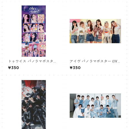
トゥワイス パノラマポスター
アイヴ パノラマポスター (IVE
(TWICE Poster) 700*330m
Poster) 700*330mm 【IVE-
¥350
¥350
m 【Twice-03】
02】