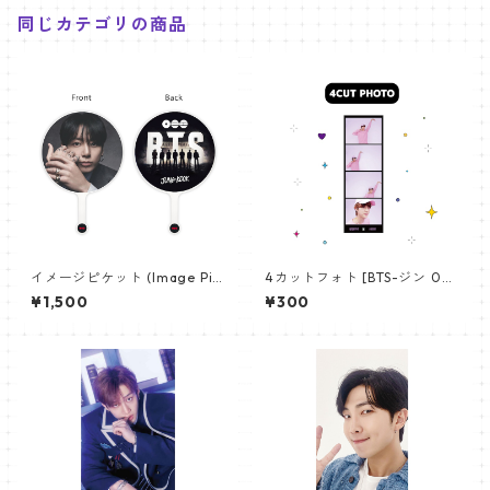
同じカテゴリの商品
イメージピケット (Image Pic
4カットフォト [BTS-ジン 02]
ket) うちわ - ジョングク (JU
4CUT PHOTO BTS-JIN 02
¥1,500
¥300
NGKOOK_19)