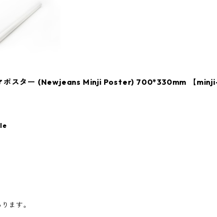
(Newjeans Minji Poster) 700*330mm 【minji
le
あります。