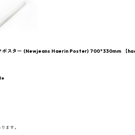
 (Newjeans Haerin Poster) 700*330mm 【hae
le
あります。