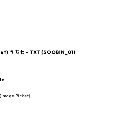
) うちわ - TXT (SOOBIN_01)
le
age Picket)