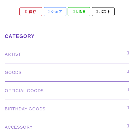
保存
シェア
LINE
ポスト
CATEGORY
ARTIST
俳優
GOODS
CHA EUN WOO
BTS
カレンダー
OFFICIAL GOODS
HYUNBIN
JIN
壁掛けカレンダー
SEVENTEEN
フォトカードセット(60枚入り)
LIGHT STICK
BIRTHDAY GOODS
KIM SOO HYUN
J-HOPE
ミニ壁掛けカレンダー
S.COUPS
Light Stick Pouch
Stray Kids
韓国語単語カード
BT21
01/01 WINTER
ACCESSORY