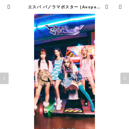
エスパ パノラマポスター (Aespa P
oster) 700*330mm 【aespa-01】
| K STAR PLUS