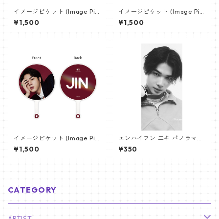
イメージピケット (Image Pic
イメージピケット (Image Pic
ket) うちわ - ヴィ (V_12)
ket) うちわ - ジョングク (JU
¥1,500
¥1,500
NGKOOK_01)
イメージピケット (Image Pic
エンハイフン 二キ パノラマポ
ket) うちわ - ジン (JIN-06)
スター (ENHYPEN NIKI Poste
¥1,500
¥350
r) 700*330mm 【Niki_01】
CATEGORY
ARTIST