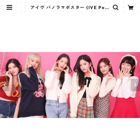
アイヴ パノラマポスター (IVE Post
er) 700*330mm 【IVE-01】 | K
STAR PLUS