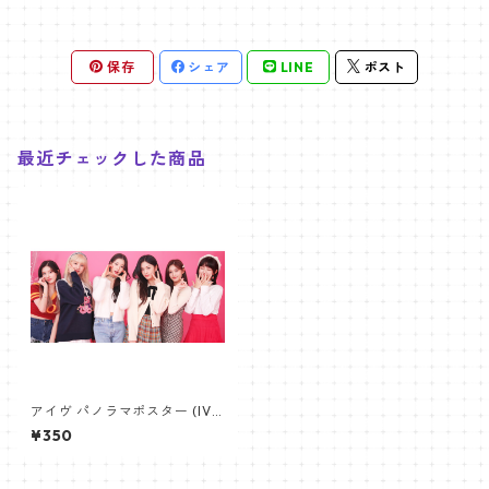
保存
シェア
LINE
ポスト
最近チェックした商品
アイヴ パノラマポスター (IVE
Poster) 700*330mm 【IVE-
¥350
01】