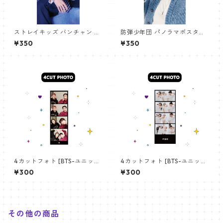
ストレイキッズ バンチャン パ
防弾少年団 パノラマポスター
ノラマポスター (Stray Kids B
(BTS Poster) 700*330mm
¥350
¥350
angchan Poster) 700*330
【アールエム RM-14】
mm 【bangchan-10】
4カットフォト [BTS-ユニット
4カットフォト [BTS-ユニット
01] 4CUT PHOTO BTS- UNI
03] 4CUT PHOTO BTS- UNI
¥300
¥300
T 01
T 03
その他の商品