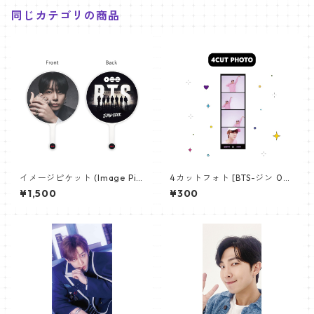
同じカテゴリの商品
イメージピケット (Image Pic
4カットフォト [BTS-ジン 02]
ket) うちわ - ジョングク (JU
4CUT PHOTO BTS-JIN 02
¥1,500
¥300
NGKOOK_19)