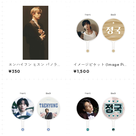
エンハイフン ヒスン パノラマ
イメージピケット (Image Pic
ポスター (ENHYPEN HEESEU
ket) うちわ - ジョングク (JU
¥350
¥1,500
NG Poster) 700*330mm
NGKOOK_17)
【heeseung_01】