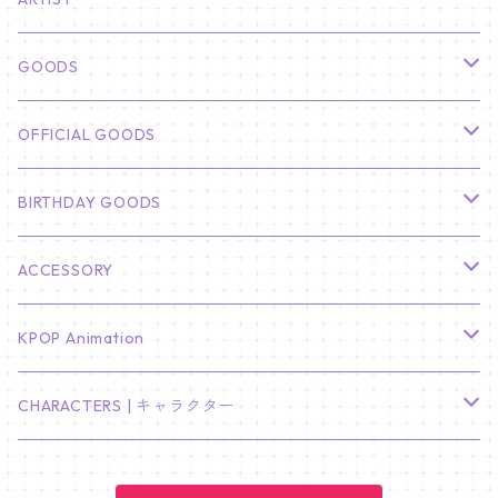
俳優
GOODS
CHA EUN WOO
BTS
カレンダー
OFFICIAL GOODS
HYUNBIN
JIN
壁掛けカレンダー
SEVENTEEN
フォトカードセット(60枚入り)
LIGHT STICK
BIRTHDAY GOODS
KIM SOO HYUN
J-HOPE
ミニ壁掛けカレンダー
S.COUPS
Light Stick Pouch
Stray Kids
韓国語単語カード
BT21
01/01 WINTER
ACCESSORY
LEE JONG SUK
RM
卓上カレンダー
ジョンハン
バンチャン
TXT
プレミアム写真集
Stray Kids
01/16 SEUNGKWAN
PIERCE
KPOP Animation
LEE JOON GI
SUGA
ミニ卓上カレンダー
ジョシュア
リノ
ヨンジュン
MANIAC ENCORE
ENHYPEN
ステッカー&粘着メモ紙セット
SKZOO
02/01 DOYOUNG
EARRING
KPop Demon Hunters
CHARACTERS | キャラクター
NAM JOO HYUK
JIMIN
ジュン
チャンビン
スビン
PILOT : FOR ★★★★★
HEESEUNG
"SKZ TOY WORLD"
ASTRO
パノラマポスター
NewJeans
02/01 JIHYO
NECKLACE
ハローキティ｜Hello kitty