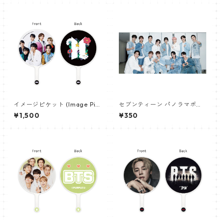
イメージピケット (Image Pic
セブンティーン パノラマポス
ket) うちわ - 防弾少年団 (BTS
ター (SEVENTEEN Poster) 70
¥1,500
¥350
_01)
0*330mm 【seventeen-0
6】