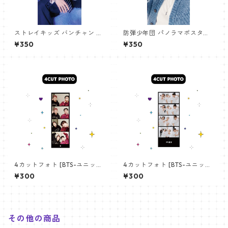
ストレイキッズ バンチャン パ
防弾少年団 パノラマポスター
ノラマポスター (Stray Kids B
(BTS Poster) 700*330mm
¥350
¥350
angchan Poster) 700*330
【アールエム RM-14】
mm 【bangchan-10】
4カットフォト [BTS-ユニット
4カットフォト [BTS-ユニット
01] 4CUT PHOTO BTS- UNI
03] 4CUT PHOTO BTS- UNI
¥300
¥300
T 01
T 03
その他の商品