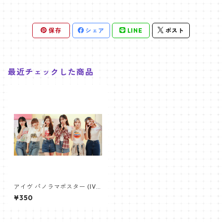
保存
シェア
LINE
ポスト
最近チェックした商品
アイヴ パノラマポスター (IVE
Poster) 700*330mm 【IVE-
¥350
02】