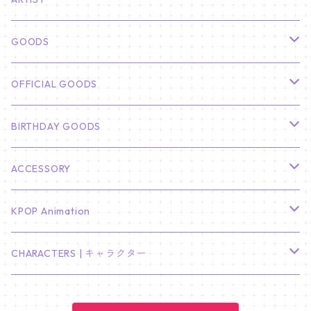
俳優
GOODS
CHA EUN WOO
BTS
カレンダー
OFFICIAL GOODS
HYUNBIN
JIN
壁掛けカレンダー
SEVENTEEN
フォトカードセット(60枚入り)
LIGHT STICK
BIRTHDAY GOODS
KIM SOO HYUN
J-HOPE
ミニ壁掛けカレンダー
S.COUPS
Light Stick Pouch
Stray Kids
韓国語単語カード
BT21
01/01 WINTER
ACCESSORY
LEE JONG SUK
RM
卓上カレンダー
ジョンハン
バンチャン
TXT
プレミアム写真集
Stray Kids
01/16 SEUNGKWAN
PIERCE
KPOP Animation
LEE JOON GI
SUGA
ミニ卓上カレンダー
ジョシュア
リノ
ヨンジュン
MANIAC ENCORE
ENHYPEN
ステッカー&粘着メモ紙セット
SKZOO
02/01 DOYOUNG
EARRING
KPop Demon Hunters
CHARACTERS | キャラクター
NAM JOO HYUK
JIMIN
ジュン
チャンビン
スビン
PILOT : FOR ★★★★★
HEESEUNG
"SKZ TOY WORLD"
ASTRO
パノラマポスター
NewJeans
02/01 JIHYO
NECKLACE
ハローキティ｜Hello kitty