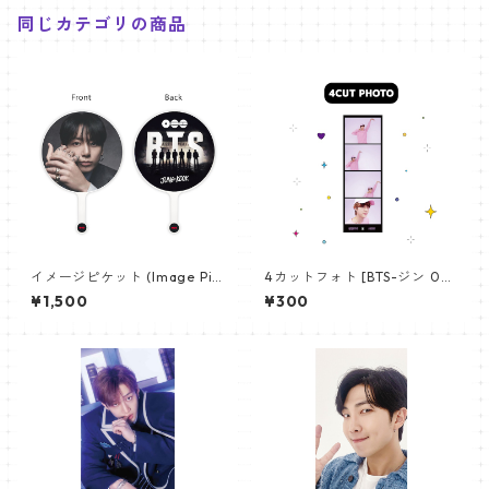
同じカテゴリの商品
イメージピケット (Image Pic
4カットフォト [BTS-ジン 02]
ket) うちわ - ジョングク (JU
4CUT PHOTO BTS-JIN 02
¥1,500
¥300
NGKOOK_19)