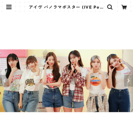
アイヴ パノラマポスター (IVE Post
er) 700*330mm 【IVE-02】 | K
STAR PLUS