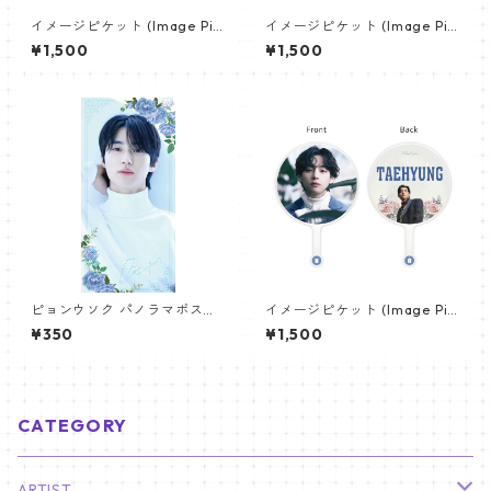
イメージピケット (Image Pic
イメージピケット (Image Pic
ket) うちわ - 防弾少年団 (BTS
ket) うちわ - ジミン(JIMIN-1
¥1,500
¥1,500
_04)
6)
ピョンウソク パノラマポスタ
イメージピケット (Image Pic
ー (BYEON WOOSEOK Poste
ket) うちわ - ヴィ (V_12)
¥350
¥1,500
r) 700*330mm 【Byeonwoo
seok_01】
CATEGORY
ARTIST