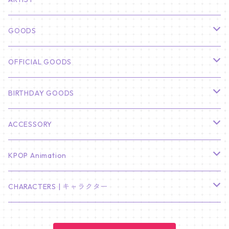
俳優
GOODS
CHA EUN WOO
BTS
カレンダー
OFFICIAL GOODS
HYUNBIN
JIN
壁掛けカレンダー
SEVENTEEN
フォトカードセット(60枚入り)
LIGHT STICK
BIRTHDAY GOODS
KIM SOO HYUN
J-HOPE
ミニ壁掛けカレンダー
S.COUPS
Light Stick Pouch
Stray Kids
韓国語単語カード
BT21
01/01 WINTER
ACCESSORY
LEE JONG SUK
RM
卓上カレンダー
ジョンハン
バンチャン
TXT
プレミアム写真集
Stray Kids
01/16 SEUNGKWAN
PIERCE
KPOP Animation
LEE JOON GI
SUGA
ミニ卓上カレンダー
ジョシュア
リノ
ヨンジュン
MANIAC ENCORE
ENHYPEN
ステッカー&粘着メモ紙セット
SKZOO
02/01 DOYOUNG
EARRING
KPop Demon Hunters
CHARACTERS | キャラクター
NAM JOO HYUK
JIMIN
ジュン
チャンビン
スビン
PILOT : FOR ★★★★★
HEESEUNG
"SKZ TOY WORLD"
ASTRO
パノラマポスター
NewJeans
02/01 JIHYO
NECKLACE
ハローキティ｜Hello kitty