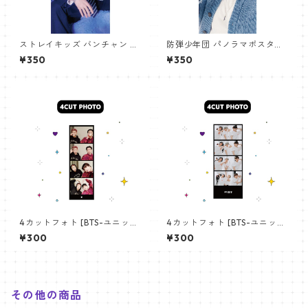
ストレイキッズ バンチャン パ
防弾少年団 パノラマポスター
ノラマポスター (Stray Kids B
(BTS Poster) 700*330mm
¥350
¥350
angchan Poster) 700*330
【アールエム RM-14】
mm 【bangchan-10】
4カットフォト [BTS-ユニット
4カットフォト [BTS-ユニット
01] 4CUT PHOTO BTS- UNI
03] 4CUT PHOTO BTS- UNI
¥300
¥300
T 01
T 03
その他の商品