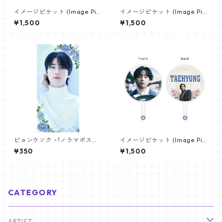
イメージピケット (Image Pic
イメージピケット (Image Pic
ket) うちわ - ヴィ (V_21)
ket) うちわ - ジン (JIN-05)
¥1,500
¥1,500
ピョンウソク パノラマポスタ
イメージピケット (Image Pic
ー (BYEON WOOSEOK Poste
ket) うちわ - ヴィ (V_12)
¥350
¥1,500
r) 700*330mm 【Byeonwoo
seok_01】
CATEGORY
ARTIST