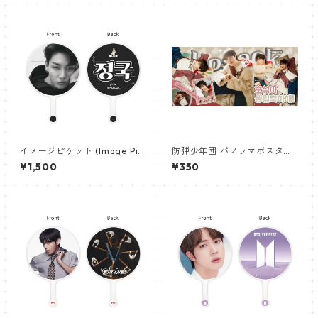
イメージピケット (Image Pic
防弾少年団 パノラマポスター
ket) うちわ - ジョングク (JU
(BTS Poster) 700*330mm
¥1,500
¥350
NGKOOK_22)
【ジェイホープ J-HOPE-26】