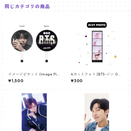
同じカテゴリの商品
イメージピケット (Image Pic
4カットフォト [BTS-ジン 02]
ket) うちわ - ジョングク (JU
4CUT PHOTO BTS-JIN 02
¥1,500
¥300
NGKOOK_19)