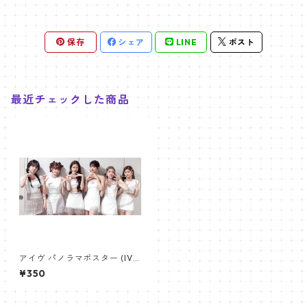
保存
シェア
LINE
ポスト
最近チェックした商品
アイヴ パノラマポスター (IVE
Poster) 700*330mm 【IVE-
¥350
03】