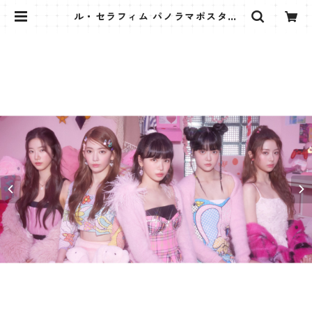
ル・セラフィム パノラマポスター
(LE SSERAFIM Poster) 700*330
mm 【lesserafim-02】 | K STA
R PLUS