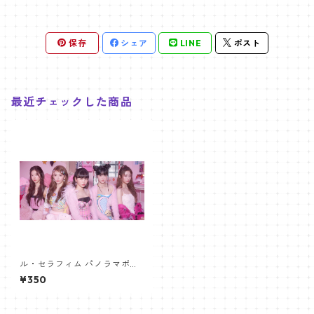
保存
シェア
LINE
ポスト
最近チェックした商品
ル・セラフィム パノラマポス
ター (LE SSERAFIM Poster) 7
¥350
00*330mm 【lesserafim-0
2】