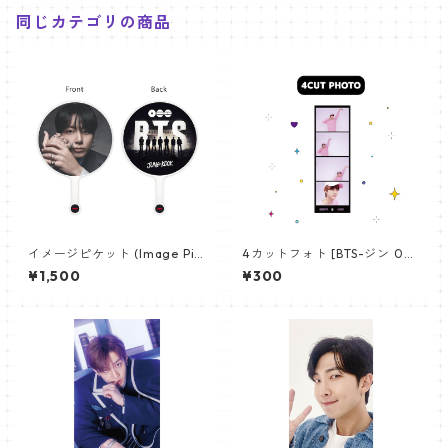
同じカテゴリの商品
イメージピケット (Image Pic
4カットフォト [BTS-ジン 02]
ket) うちわ - ジョングク (JU
4CUT PHOTO BTS-JIN 02
¥1,500
¥300
NGKOOK_19)