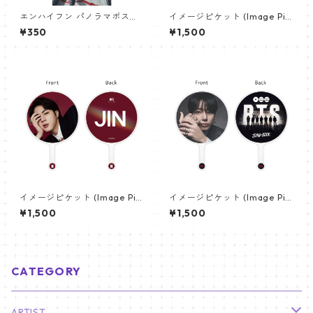
エンハイフン パノラマポスタ
イメージピケット (Image Pic
ー (ENHYPEN Poster) 700*3
ket) うちわ - ジン (JIN-05)
¥350
¥1,500
30mm 【Enhypen_03】
イメージピケット (Image Pic
イメージピケット (Image Pic
ket) うちわ - ジン (JIN-06)
ket) うちわ - ジョングク (JU
¥1,500
¥1,500
NGKOOK_19)
CATEGORY
ARTIST