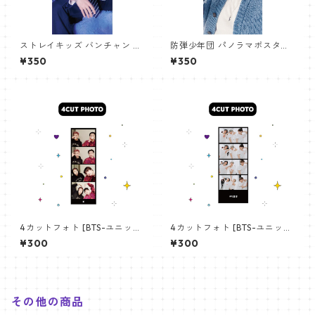
ストレイキッズ バンチャン パ
防弾少年団 パノラマポスター
ノラマポスター (Stray Kids B
(BTS Poster) 700*330mm
¥350
¥350
angchan Poster) 700*330
【アールエム RM-14】
mm 【bangchan-10】
4カットフォト [BTS-ユニット
4カットフォト [BTS-ユニット
01] 4CUT PHOTO BTS- UNI
03] 4CUT PHOTO BTS- UNI
¥300
¥300
T 01
T 03
その他の商品