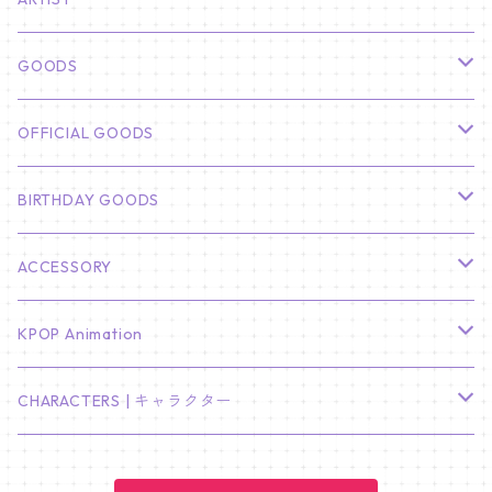
俳優
GOODS
CHA EUN WOO
BTS
カレンダー
OFFICIAL GOODS
HYUNBIN
JIN
壁掛けカレンダー
SEVENTEEN
フォトカードセット(60枚入り)
LIGHT STICK
BIRTHDAY GOODS
KIM SOO HYUN
J-HOPE
ミニ壁掛けカレンダー
S.COUPS
Light Stick Pouch
Stray Kids
韓国語単語カード
BT21
01/01 WINTER
ACCESSORY
LEE JONG SUK
RM
卓上カレンダー
ジョンハン
バンチャン
TXT
プレミアム写真集
Stray Kids
01/16 SEUNGKWAN
PIERCE
KPOP Animation
LEE JOON GI
SUGA
ミニ卓上カレンダー
ジョシュア
リノ
ヨンジュン
MANIAC ENCORE
ENHYPEN
ステッカー&粘着メモ紙セット
SKZOO
02/01 DOYOUNG
EARRING
KPop Demon Hunters
CHARACTERS | キャラクター
NAM JOO HYUK
JIMIN
ジュン
チャンビン
スビン
PILOT : FOR ★★★★★
HEESEUNG
"SKZ TOY WORLD"
ASTRO
パノラマポスター
NewJeans
02/01 JIHYO
NECKLACE
ハローキティ｜Hello kitty