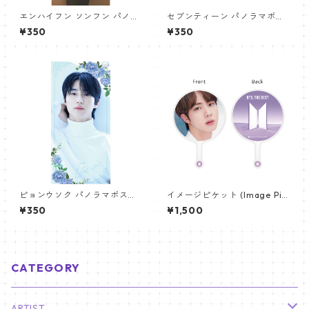
エンハイフン ソンフン パノラ
セブンティーン パノラマポス
マポスター (ENHYPEN SUNGH
ター (SEVENTEEN Poster) 70
¥350
¥350
OON Poster) 700*330mm
0*330mm 【seventeen-0
【Sunghoon_02】
6】
ピョンウソク パノラマポスタ
イメージピケット (Image Pic
ー (BYEON WOOSEOK Poste
ket) うちわ - ジン (JIN-05)
¥350
¥1,500
r) 700*330mm 【Byeonwoo
seok_01】
CATEGORY
ARTIST