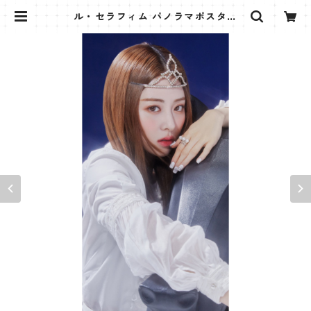
ル・セラフィム パノラマポスター
(LE SSERAFIM Poster) 700*330
mm 【Huh Yunjin-01】 | K STAR
PLUS