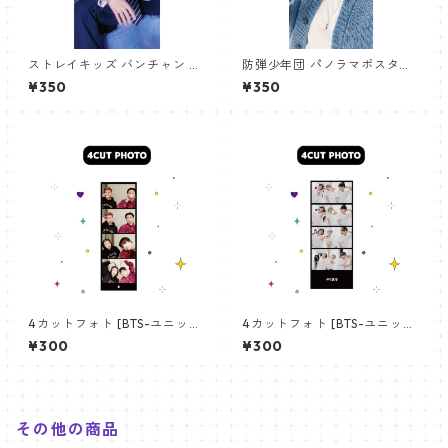
ストレイキッズ バンチャン パ
防弾少年団 パノラマポスター
ノラマポスター (Stray Kids B
(BTS Poster) 700*330mm
¥350
¥350
angchan Poster) 700*330
【アールエム RM-14】
mm 【bangchan-10】
4カットフォト [BTS-ユニット
4カットフォト [BTS-ユニット
01] 4CUT PHOTO BTS- UNI
03] 4CUT PHOTO BTS- UNI
¥300
¥300
T 01
T 03
その他の商品