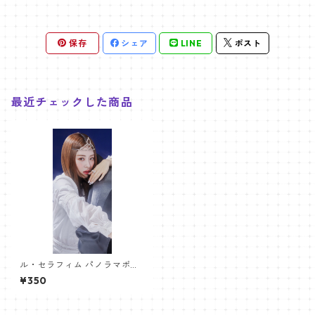
保存
シェア
LINE
ポスト
最近チェックした商品
ル・セラフィム パノラマポス
ター (LE SSERAFIM Poster) 7
¥350
00*330mm 【Huh Yunjin-0
1】