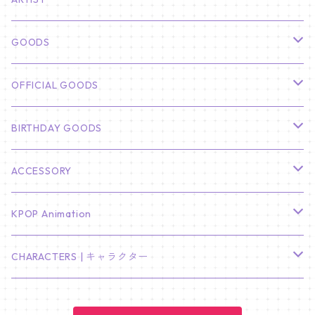
俳優
GOODS
CHA EUN WOO
BTS
カレンダー
OFFICIAL GOODS
HYUNBIN
JIN
壁掛けカレンダー
SEVENTEEN
フォトカードセット(60枚入り)
LIGHT STICK
BIRTHDAY GOODS
KIM SOO HYUN
J-HOPE
ミニ壁掛けカレンダー
S.COUPS
Light Stick Pouch
Stray Kids
韓国語単語カード
BT21
01/01 WINTER
ACCESSORY
LEE JONG SUK
RM
卓上カレンダー
ジョンハン
バンチャン
TXT
プレミアム写真集
Stray Kids
01/16 SEUNGKWAN
PIERCE
KPOP Animation
LEE JOON GI
SUGA
ミニ卓上カレンダー
ジョシュア
リノ
ヨンジュン
MANIAC ENCORE
ENHYPEN
ステッカー&粘着メモ紙セット
SKZOO
02/01 DOYOUNG
EARRING
KPop Demon Hunters
CHARACTERS | キャラクター
NAM JOO HYUK
JIMIN
ジュン
チャンビン
スビン
PILOT : FOR ★★★★★
HEESEUNG
"SKZ TOY WORLD"
ASTRO
パノラマポスター
NewJeans
02/01 JIHYO
NECKLACE
ハローキティ｜Hello kitty