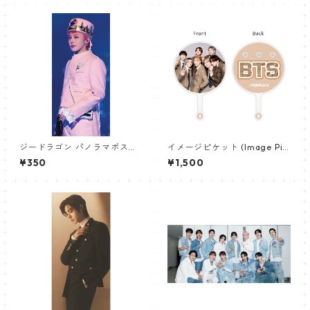
ジードラゴン パノラマポスタ
イメージピケット (Image Pic
ー (GD Poster) 700*330mm
ket) うちわ - 防弾少年団 (BTS
¥350
¥1,500
【GD 10】
_05)