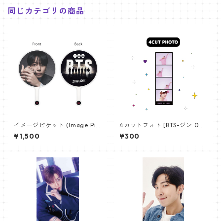
同じカテゴリの商品
イメージピケット (Image Pic
4カットフォト [BTS-ジン 02]
ket) うちわ - ジョングク (JU
4CUT PHOTO BTS-JIN 02
¥1,500
¥300
NGKOOK_19)