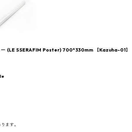
 SSERAFIM Poster) 700*330mm 【Kazuha-01】
le
あります。