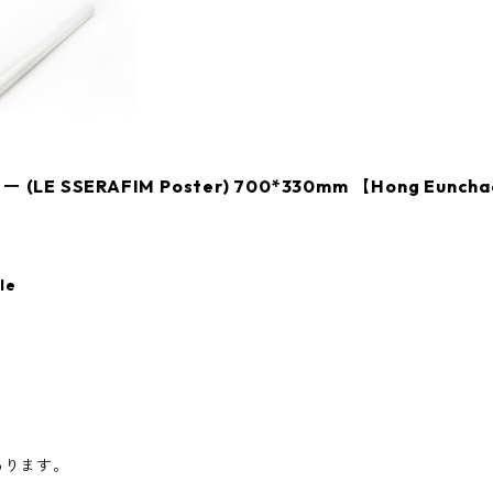
 SSERAFIM Poster) 700*330mm 【Hong Euncha
le
あります。