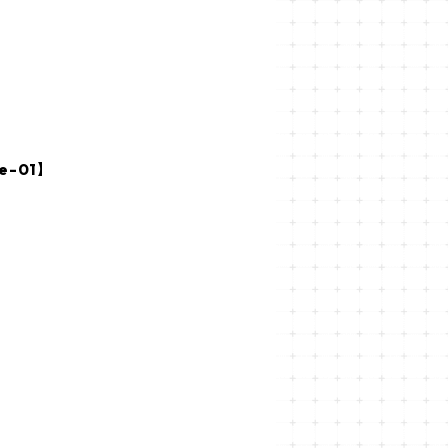
e-01】