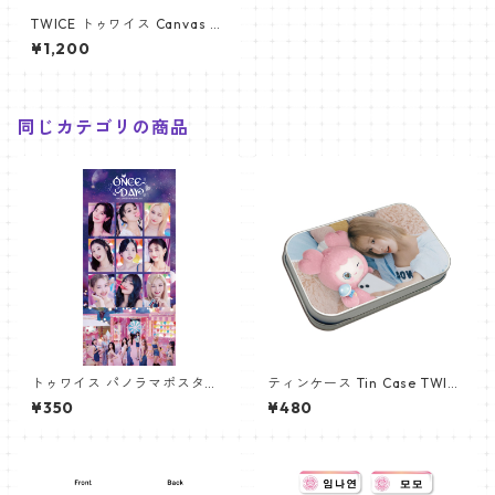
TWICE トゥワイス Canvas Ba
g ペンライト キャンバス バッ
¥1,200
グ PB005
同じカテゴリの商品
トゥワイス パノラマポスター
ティンケース Tin Case TWIC
(TWICE Poster) 700*330m
E トゥワイス MOMO (MOMO
¥350
¥480
m 【Twice-03】
-02)