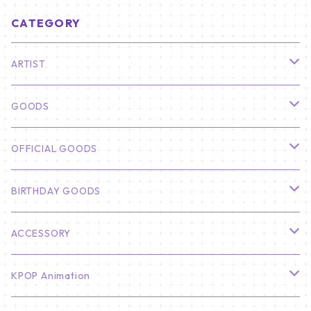
CATEGORY
ARTIST
俳優
GOODS
CHA EUN WOO
BTS
カレンダー
OFFICIAL GOODS
HYUNBIN
JIN
壁掛けカレンダー
SEVENTEEN
フォトカードセット(60枚入り)
LIGHT STICK
BIRTHDAY GOODS
KIM SOO HYUN
J-HOPE
ミニ壁掛けカレンダー
S.COUPS
Light Stick Pouch
Stray Kids
韓国語単語カード
BT21
01/01 WINTER
ACCESSORY
LEE JONG SUK
RM
卓上カレンダー
ジョンハン
バンチャン
TXT
プレミアム写真集
Stray Kids
01/16 SEUNGKWAN
PIERCE
KPOP Animation
LEE JOON GI
SUGA
ミニ卓上カレンダー
ジョシュア