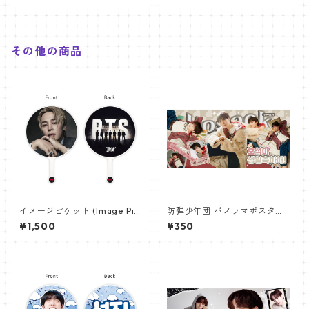
その他の商品
イメージピケット (Image Pic
防弾少年団 パノラマポスター
ket) うちわ - ジミン(JIMIN-1
(BTS Poster) 700*330mm
¥1,500
¥350
6)
【ジェイホープ J-HOPE-26】