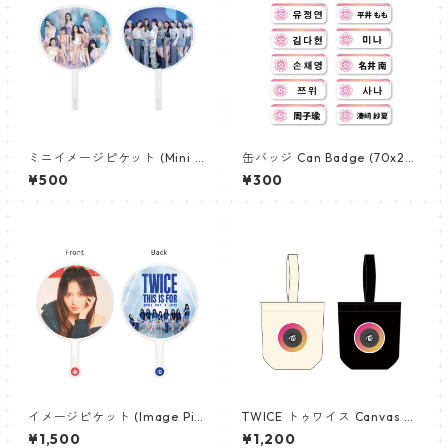
ミニイメージピケット (Mini I
缶バッジ Can Badge (70x25
mage Picket) うちわ - TWIC
mm) 【TWICE - トゥワイス】
¥500
¥300
E トゥワイス (TWICE 01)
イメージピケット (Image Pic
TWICE トゥワイス Canvas Ba
ket) うちわ - TWICE トゥワイ
g ペンライト キャンバス バッ
¥1,500
¥1,200
ス (Momo-07)
グ PB001