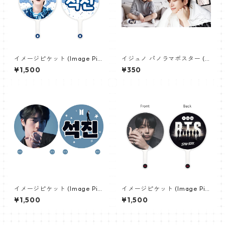
イメージピケット (Image Pic
イジュノ パノラマポスター (L
ket) うちわ - ジン (JIN-10)
eeJunho Poster) 700*330
¥1,500
¥350
mm 【leejunho-01】
イメージピケット (Image Pic
イメージピケット (Image Pic
ket) うちわ - ジン (JIN-16)
ket) うちわ - ジョングク (JU
¥1,500
¥1,500
NGKOOK_19)