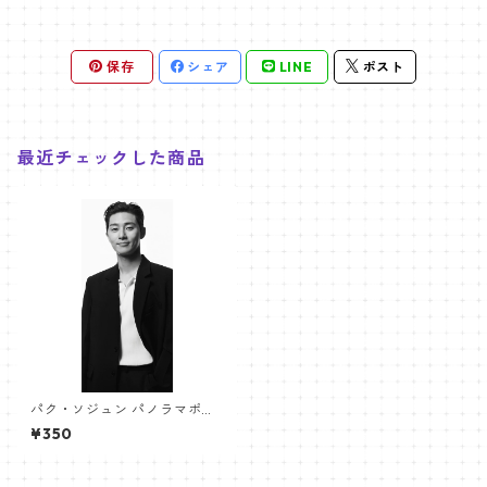
保存
シェア
LINE
ポスト
最近チェックした商品
パク・ソジュン パノラマポス
ター (PARK SEO JUN Poster)
¥350
700*330mm 【Park Seo Ju
n-01】