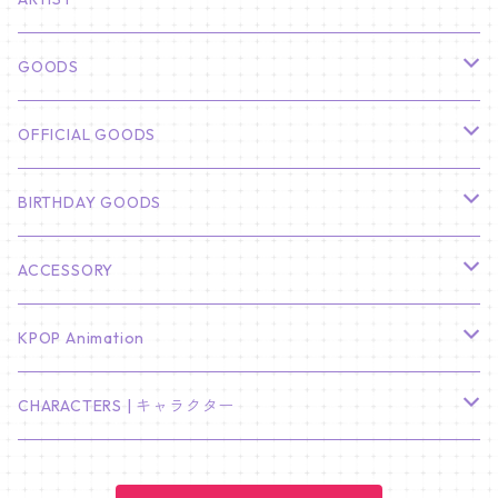
俳優
GOODS
CHA EUN WOO
BTS
カレンダー
OFFICIAL GOODS
HYUNBIN
JIN
壁掛けカレンダー
SEVENTEEN
フォトカードセット(60枚入り)
LIGHT STICK
BIRTHDAY GOODS
KIM SOO HYUN
J-HOPE
ミニ壁掛けカレンダー
S.COUPS
Light Stick Pouch
Stray Kids
韓国語単語カード
BT21
01/01 WINTER
ACCESSORY
LEE JONG SUK
RM
卓上カレンダー
ジョンハン
バンチャン
TXT
プレミアム写真集
Stray Kids
01/16 SEUNGKWAN
PIERCE
KPOP Animation
LEE JOON GI
SUGA
ミニ卓上カレンダー
ジョシュア
リノ
ヨンジュン
MANIAC ENCORE
ENHYPEN
ステッカー&粘着メモ紙セット
SKZOO
02/01 DOYOUNG
EARRING
KPop Demon Hunters
CHARACTERS | キャラクター
NAM JOO HYUK
JIMIN
ジュン
チャンビン
スビン
PILOT : FOR ★★★★★
HEESEUNG
"SKZ TOY WORLD"
ASTRO
パノラマポスター
NewJeans
02/01 JIHYO
NECKLACE
ハローキティ｜Hello kitty