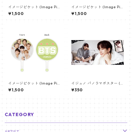
イメージピケット (Image Pic
イメージピケット (Image Pic
ket) うちわ - ヴィ (V_21)
ket) うちわ - ジン (JIN-10)
¥1,500
¥1,500
イメージピケット (Image Pic
イジュノ パノラマポスター (L
ket) うちわ - 防弾少年団 (BTS
eeJunho Poster) 700*330
¥1,500
¥350
_04)
mm 【leejunho-01】
CATEGORY
ARTIST