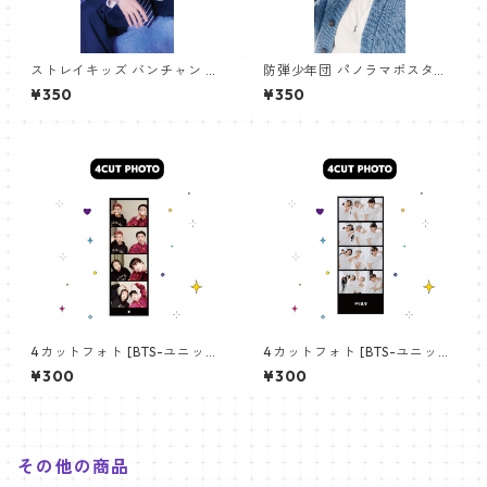
ストレイキッズ バンチャン パ
防弾少年団 パノラマポスター
ノラマポスター (Stray Kids B
(BTS Poster) 700*330mm
¥350
¥350
angchan Poster) 700*330
【アールエム RM-14】
mm 【bangchan-10】
4カットフォト [BTS-ユニット
4カットフォト [BTS-ユニット
01] 4CUT PHOTO BTS- UNI
03] 4CUT PHOTO BTS- UNI
¥300
¥300
T 01
T 03
その他の商品