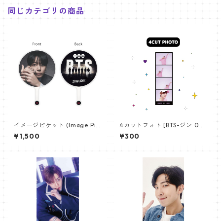
同じカテゴリの商品
イメージピケット (Image Pic
4カットフォト [BTS-ジン 02]
ket) うちわ - ジョングク (JU
4CUT PHOTO BTS-JIN 02
¥1,500
¥300
NGKOOK_19)