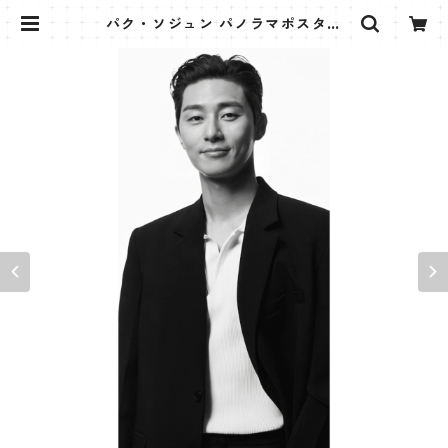
パク・ソジュン パノラマポスター
(PARK SEO JUN Poster) 700*33
0mm 【Park Seo Jun-01】 | K S
TAR PLUS